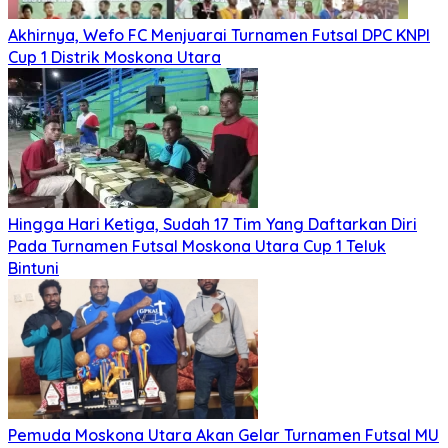
Akhirnya, Wefo FC Menjuarai Turnamen Futsal DPC KNPI
Cup 1 Distrik Moskona Utara
Hingga Hari Ketiga, Sudah 17 Tim Yang Daftarkan Diri
Pada Turnamen Futsal Moskona Utara Cup 1 Teluk
Bintuni
Pemuda Moskona Utara Akan Gelar Turnamen Futsal MU