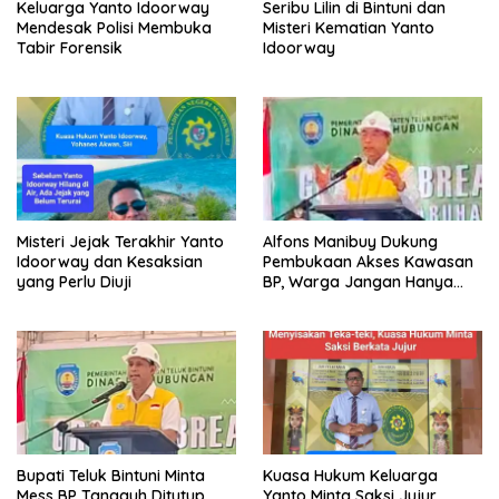
Keluarga Yanto Idoorway
Seribu Lilin di Bintuni dan
Mendesak Polisi Membuka
Misteri Kematian Yanto
Tabir Forensik
Idoorway
Misteri Jejak Terakhir Yanto
Alfons Manibuy Dukung
Idoorway dan Kesaksian
Pembukaan Akses Kawasan
yang Perlu Diuji
BP, Warga Jangan Hanya
Jadi Penonton
Bupati Teluk Bintuni Minta
Kuasa Hukum Keluarga
Mess BP Tangguh Ditutup,
Yanto Minta Saksi Jujur,