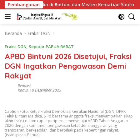
Langsung
bu Lilin di Bintuni dan Misteri Kematian Yanto Idoorway
Pembangunan
ke
konten
Beranda
Fraksi DGN
Fraksi DGN
,
Seputar PAPUA BARAT
APBD Bintuni 2026 Disetujui, Fraksi
DGN Ingatkan Pengawasan Demi
Rakyat
Redaksi
Kamis, 18 Desember 2025
Caption Foto: Ketua Fraksi Demokrasi Gerakan Nasional (DGN) DPRK
Teluk Bintuni Ma'dika, S.Pd bersama anggota fraksi menyampaikan sikap
akhir fraksi dalam rapat paripurna, menyetujui APBD Tahun Anggaran
2026 dengan komitmen pengawasan ketat demi anggaran yang
transparan, berkeadilan, dan berpihak pada kepentingan rakyat.
(ist/Inspirasi Papua)