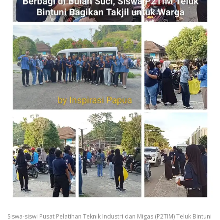
Siswa-siswi Pusat Pelatihan Teknik Industri dan Migas (P2TIM) Teluk Bintuni