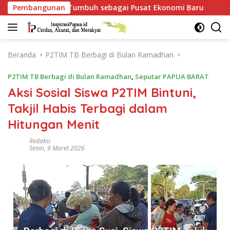
Langsung
 Tumbuh sebagai Pusat Ekonomi Baru
Pembangunan
Kapolres Teluk Bi
ke
konten
Beranda
P2TIM TB Berbagi di Bulan Ramadhan
P2TIM TB Berbagi di Bulan Ramadhan
,
Seputar PAPUA BARAT
Aksi Sosial Siswa P2TIM Bintuni,
Takjil Habis Terbagi dalam
Hitungan Menit
Redaksi
Senin, 9 Maret 2026