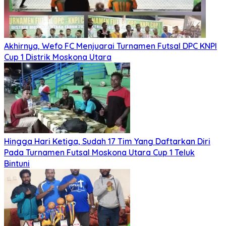
Akhirnya, Wefo FC Menjuarai Turnamen Futsal DPC KNPI
Cup 1 Distrik Moskona Utara
Hingga Hari Ketiga, Sudah 17 Tim Yang Daftarkan Diri
Pada Turnamen Futsal Moskona Utara Cup 1 Teluk
Bintuni