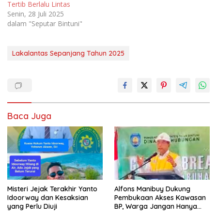
Tertib Berlalu Lintas
Senin, 28 Juli 2025
dalam "Seputar Bintuni"
Lakalantas Sepanjang Tahun 2025
Baca Juga
Misteri Jejak Terakhir Yanto
Alfons Manibuy Dukung
Idoorway dan Kesaksian
Pembukaan Akses Kawasan
yang Perlu Diuji
BP, Warga Jangan Hanya
Jadi Penonton