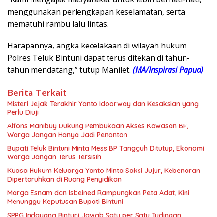
menggunakan perlengkapan keselamatan, serta
mematuhi rambu lalu lintas.
Harapannya, angka kecelakaan di wilayah hukum
Polres Teluk Bintuni dapat terus ditekan di tahun-
tahun mendatang,” tutup Manilet.
(MA/Inspirasi Papua)
Berita Terkait
Misteri Jejak Terakhir Yanto Idoorway dan Kesaksian yang
Perlu Diuji
Alfons Manibuy Dukung Pembukaan Akses Kawasan BP,
Warga Jangan Hanya Jadi Penonton
Bupati Teluk Bintuni Minta Mess BP Tangguh Ditutup, Ekonomi
Warga Jangan Terus Tersisih
Kuasa Hukum Keluarga Yanto Minta Saksi Jujur, Kebenaran
Dipertaruhkan di Ruang Penyidikan
Marga Esnam dan Isbeined Rampungkan Peta Adat, Kini
Menunggu Keputusan Bupati Bintuni
SPPG Indayana Bintuni Jawab Satu per Satu Tudingan