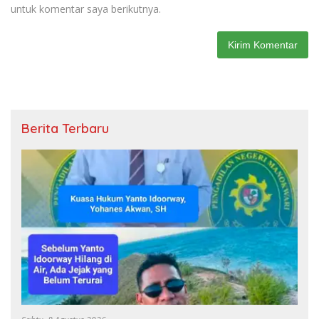
untuk komentar saya berikutnya.
Berita Terbaru