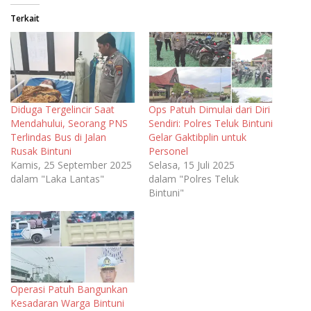
Terkait
Diduga Tergelincir Saat
Ops Patuh Dimulai dari Diri
Mendahului, Seorang PNS
Sendiri: Polres Teluk Bintuni
Terlindas Bus di Jalan
Gelar Gaktibplin untuk
Rusak Bintuni
Personel
Kamis, 25 September 2025
Selasa, 15 Juli 2025
dalam "Laka Lantas"
dalam "Polres Teluk
Bintuni"
Operasi Patuh Bangunkan
Kesadaran Warga Bintuni