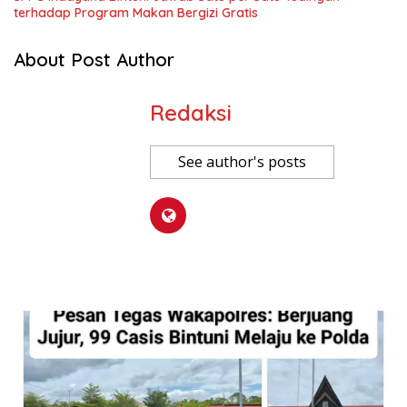
terhadap Program Makan Bergizi Gratis
About Post Author
Redaksi
See author's posts