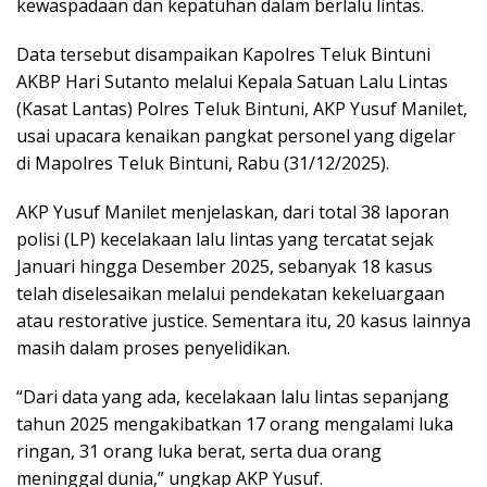
kewaspadaan dan kepatuhan dalam berlalu lintas.
Data tersebut disampaikan Kapolres Teluk Bintuni
AKBP Hari Sutanto melalui Kepala Satuan Lalu Lintas
(Kasat Lantas) Polres Teluk Bintuni, AKP Yusuf Manilet,
usai upacara kenaikan pangkat personel yang digelar
di Mapolres Teluk Bintuni, Rabu (31/12/2025).
AKP Yusuf Manilet menjelaskan, dari total 38 laporan
polisi (LP) kecelakaan lalu lintas yang tercatat sejak
Januari hingga Desember 2025, sebanyak 18 kasus
telah diselesaikan melalui pendekatan kekeluargaan
atau restorative justice. Sementara itu, 20 kasus lainnya
masih dalam proses penyelidikan.
“Dari data yang ada, kecelakaan lalu lintas sepanjang
tahun 2025 mengakibatkan 17 orang mengalami luka
ringan, 31 orang luka berat, serta dua orang
meninggal dunia,” ungkap AKP Yusuf.