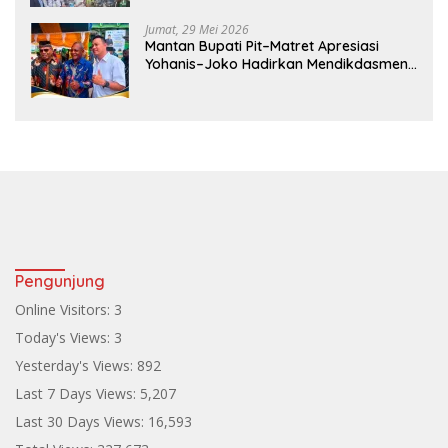
Jumat, 29 Mei 2026
Mantan Bupati Pit–Matret Apresiasi
Yohanis–Joko Hadirkan Mendikdasmen
ke Teluk Bintuni
Pengunjung
Online Visitors:
3
Today's Views:
3
Yesterday's Views:
892
Last 7 Days Views:
5,207
Last 30 Days Views:
16,593