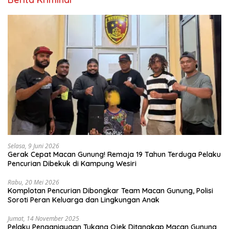
Selasa, 9 Juni 2026
Gerak Cepat Macan Gunung! Remaja 19 Tahun Terduga Pelaku
Pencurian Dibekuk di Kampung Wesiri
Rabu, 20 Mei 2026
Komplotan Pencurian Dibongkar Team Macan Gunung, Polisi
Soroti Peran Keluarga dan Lingkungan Anak
Jumat, 14 November 2025
Pelaku Penganiayaan Tukang Ojek Ditangkap Macan Gunung