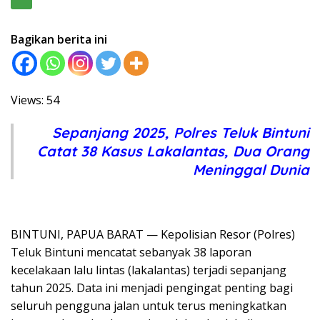
Bagikan berita ini
Views: 54
Sepanjang 2025, Polres Teluk Bintuni
Catat 38 Kasus Lakalantas, Dua Orang
Meninggal Dunia
BINTUNI, PAPUA BARAT — Kepolisian Resor (Polres)
Teluk Bintuni mencatat sebanyak 38 laporan
kecelakaan lalu lintas (lakalantas) terjadi sepanjang
tahun 2025. Data ini menjadi pengingat penting bagi
seluruh pengguna jalan untuk terus meningkatkan