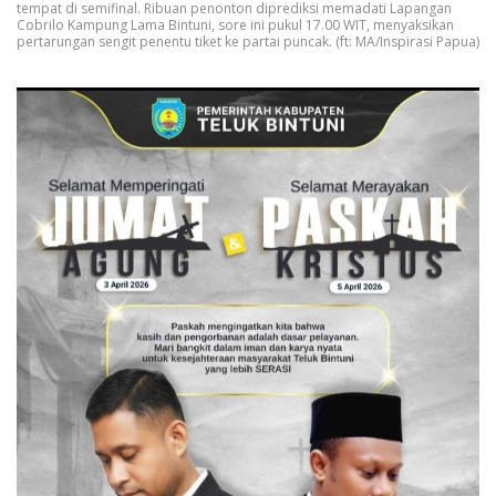
tempat di semifinal. Ribuan penonton diprediksi memadati Lapangan
Cobrilo Kampung Lama Bintuni, sore ini pukul 17.00 WIT, menyaksikan
pertarungan sengit penentu tiket ke partai puncak. (ft: MA/Inspirasi Papua)