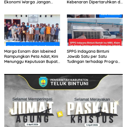
Ekonomi Warga Jangan
Kebenaran Dipertaruhkan di
Terus Tersisih
Ruang Penyidikan
Marga Esnam dan Isbeined
SPPG Indayana Bintuni
Rampungkan Peta Adat, Kini
Jawab Satu per Satu
Menunggu Keputusan Bupati
Tudingan terhadap Program
Bintuni
Makan Bergizi Gratis