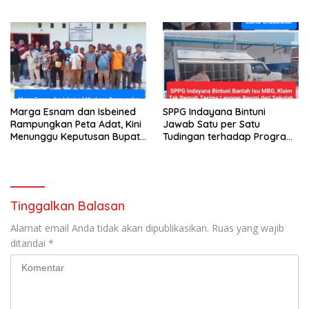
Terus Tersisih
Ruang Penyidikan
Marga Esnam dan Isbeined
SPPG Indayana Bintuni
Rampungkan Peta Adat, Kini
Jawab Satu per Satu
Menunggu Keputusan Bupati
Tudingan terhadap Program
Bintuni
Makan Bergizi Gratis
Tinggalkan Balasan
Alamat email Anda tidak akan dipublikasikan.
Ruas yang wajib
ditandai
*