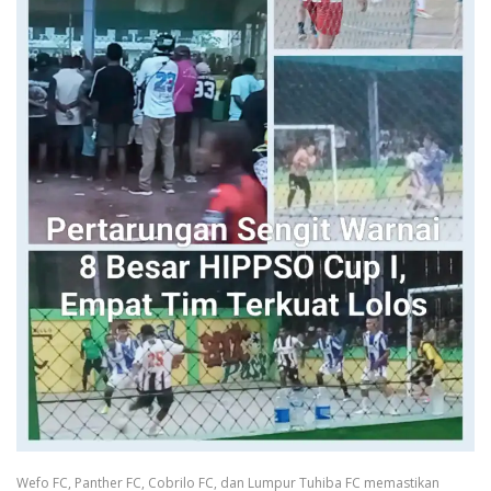
Wefo FC, Panther FC, Cobrilo FC, dan Lumpur Tuhiba FC memastikan