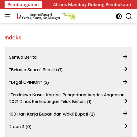
Langsung
i
Pembangunan
Alfons Manibuy Dukung Pembukaan Akses Kawasan B
ke
konten
Indeks
Semua Berita
"Belanja Suara" Pemilih (1)
"Legal OPINION" (2)
*Terdakwa Kasus Korupsi Pengadaan Angdes Anggaran
2021 Dinas Perhubungan Teluk Bintuni (1)
100 Hari Kerja Bupati dan Wakil Bupati (2)
2 dan 3 (0)