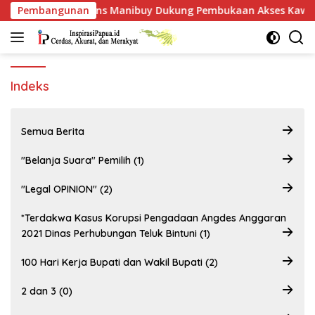
Langsung
Alfons Manibuy Dukung Pembukaan Akses Kawasan BP, Warga 
Pembangunan
ke
konten
Indeks
Semua Berita
"Belanja Suara" Pemilih (1)
"Legal OPINION" (2)
*Terdakwa Kasus Korupsi Pengadaan Angdes Anggaran
2021 Dinas Perhubungan Teluk Bintuni (1)
100 Hari Kerja Bupati dan Wakil Bupati (2)
2 dan 3 (0)