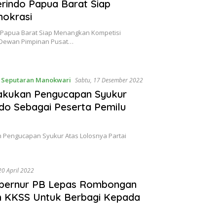
rindo Papua Barat Siap
okrasi
o Papua Barat Siap Menangkan Kompetisi
- Dewan Pimpinan Pusat…
,
Seputaran Manokwari
Sabtu, 17 Desember 2022
akukan Pengucapan Syukur
ndo Sebagai Peserta Pemilu
 Pengucapan Syukur Atas Lolosnya Partai
20 April 2022
 Gubernur PB Lepas Rombongan
n KKSS Untuk Berbagi Kepada