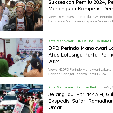
Februari 2023
Sukseskan Pemilu 2024, Pe
Menangkan Kompetisi Dem
Views: 69Sukseskan Pemilu 2024, Perind
Demokrasi Manokwari,InspirasiPapua.id
Kota Manokwari
,
LINTAS PAPUA BARAT
DPD Perindo Manokwari L
Atas Lolosnya Partai Peri
2024
Views: 42DPD Perindo Manokwari Lakukan
Perindo Sebagai Peserta Pemilu 2024…
Kota Manokwari
,
Seputar Bintuni
Rabu, 
Jelang Idul Fitri 1443 H,
Ekspedisi Safari Ramadha
Umat