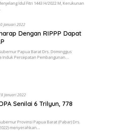
njelang Idul Fitri 1443 H/2022 M, Kerukunan
…
20 Januari 2022
rharap Dengan RIPPP Dapat
AP
Gubernur Papua Barat Drs. Dominggus
na Induk Percepatan Pembangunan…
 18 Januari 2022
A Senilai 6 Trilyun, 778
ubernur Provinsi Papua Barat (Pabar) Drs.
1/2022) menyerahkan…