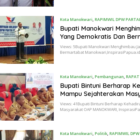
Kota Manokwari
,
RAPIMWIL DPW PARTA
Bupati Manokwari Menghimb
Yang Demokratis Dan Ber
Views: 5Bupati Manokwari Menghimbau Jaga
Bermartabat Manokwari,InspirasiPapua.i
Kota Manokwari
,
Pembangunan
,
RAPAT 
1 Februari 2023
Bupati Bintuni Berharap Ke
Mampu Sejahterakan Mas
Views: 41Bupati Bintuni Berharap Kehadir
Masyarakat OAP MANOKWARI, InspirasiPa
Kota Manokwari
,
Politik
,
RAPIMWIL DPW