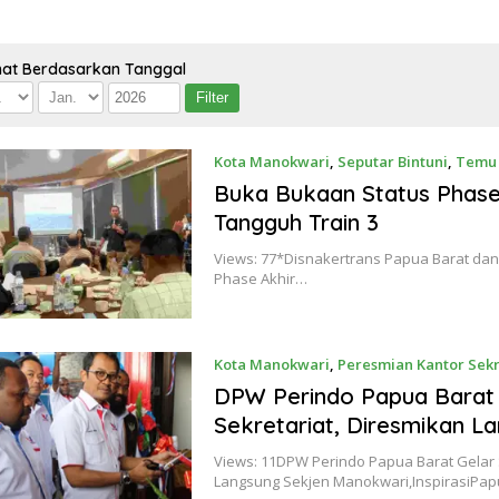
hat Berdasarkan Tanggal
Kota Manokwari
,
Seputar Bintuni
,
Temu
Buka Bukaan Status Phase
Tangguh Train 3
Views: 77*Disnakertrans Papua Barat dan
Phase Akhir…
Kota Manokwari
,
Peresmian Kantor Sekr
Kamis, 2 Februari 2023
DPW Perindo Papua Barat 
Sekretariat, Diresmikan L
Views: 11DPW Perindo Papua Barat Gelar 
Langsung Sekjen Manokwari,InspirasiPa