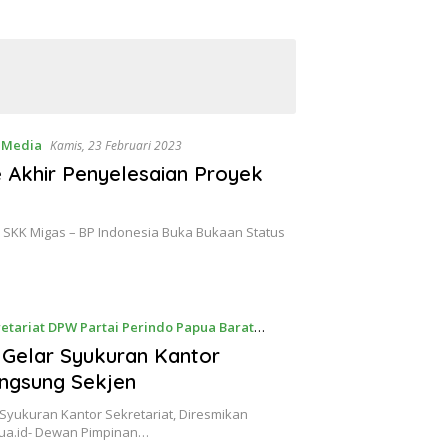
 Media
Kamis, 23 Februari 2023
 Akhir Penyelesaian Proyek
 SKK Migas – BP Indonesia Buka Bukaan Status
etariat DPW Partai Perindo Papua Barat
Gelar Syukuran Kantor
angsung Sekjen
Syukuran Kantor Sekretariat, Diresmikan
pua.id- Dewan Pimpinan…