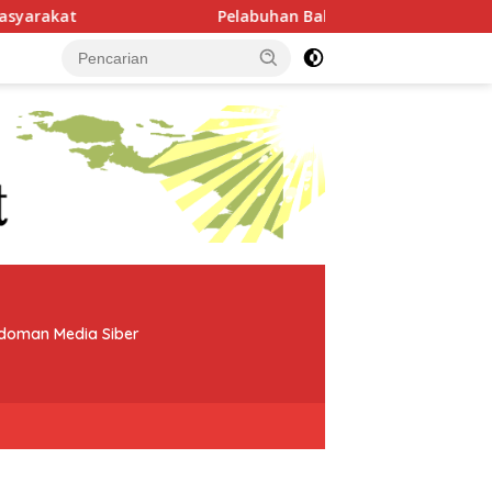
Pelabuhan Babo Resmi Dibangun, Bupati Ingin B
doman Media Siber