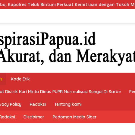
Teluk Bintuni Perkuat Kemitraan dengan Tokoh Masyarakat
ks
Kode Etik
 Distrik Kuri Minta Dinas PUPR Normalisasi Sungai Di Sarbe
Pe
vacy Policy
Redaksi
Tentang kami
Redaksi
Disclaimer
Pedoman Media Siber