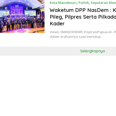
Kota Manokwari
,
Politik
,
Seputaran Man
Waketum DPP NasDem : K
Pileg, Pilpres Serta Pilka
Kader
Views: 0MANOKWARI, InspirasiPapua.id– 
dalam arahannya saat menutup…
Selengkapnya