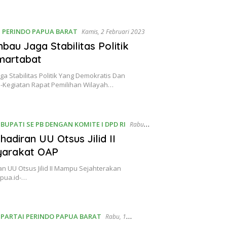
I PERINDO PAPUA BARAT
Kamis, 2 Februari 2023
au Jaga Stabilitas Politik
martabat
 Stabilitas Politik Yang Demokratis Dan
d-Kegiatan Rapat Pemilihan Wilayah…
BUPATI SE PB DENGAN KOMITE I DPD RI
Rabu,
hadiran UU Otsus Jilid II
yarakat OAP
an UU Otsus Jilid II Mampu Sejahterakan
pua.id-…
 PARTAI PERINDO PAPUA BARAT
Rabu, 1