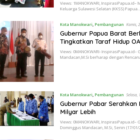
Views: 1MANOKWARI, InspirasiPapua.id– Me
Keluarga Sulawesi Selatan (KKSS) Papua
Kota Manokwari
,
Pembangunan
Kamis, 
Gubernur Papua Barat Be
Tingkatkan Taraf Hidup O
Views: 0MANOKWARI- InspirasiPapua.id– 
Mandacan,M.Si berharap dengan Renca
Kota Manokwari
,
Pembangunan
Selasa,
Gubernur Pabar Serahkan DP
Milyar Lebih
Views: 0MANOKWARI, InspirasiPapua.id– G
Dominggus Mandacan, M.Si, Senin (17/0