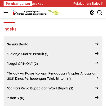
Langsung
koh Masyarakat
Pembangunan
Pelabuhan Babo Resmi Dibangu
ke
konten
Indeks
Semua Berita
"Belanja Suara" Pemilih (1)
"Legal OPINION" (2)
*Terdakwa Kasus Korupsi Pengadaan Angdes Anggaran
2021 Dinas Perhubungan Teluk Bintuni (1)
100 Hari Kerja Bupati dan Wakil Bupati (2)
2 dan 3 (0)