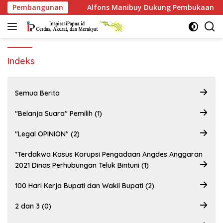
Langsung
i
Pembangunan
Alfons Manibuy Dukung Pembukaan Akses Kawasan BP
ke
konten
Indeks
Semua Berita
"Belanja Suara" Pemilih (1)
"Legal OPINION" (2)
*Terdakwa Kasus Korupsi Pengadaan Angdes Anggaran
2021 Dinas Perhubungan Teluk Bintuni (1)
100 Hari Kerja Bupati dan Wakil Bupati (2)
2 dan 3 (0)