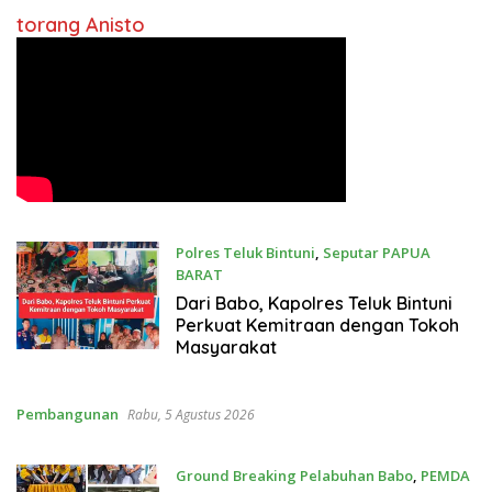
torang Anisto
Polres Teluk Bintuni
,
Seputar PAPUA
BARAT
Kamis, 6 Agustus 2026
Dari Babo, Kapolres Teluk Bintuni
Perkuat Kemitraan dengan Tokoh
Masyarakat
Pembangunan
Rabu, 5 Agustus 2026
Ground Breaking Pelabuhan Babo
,
PEMDA