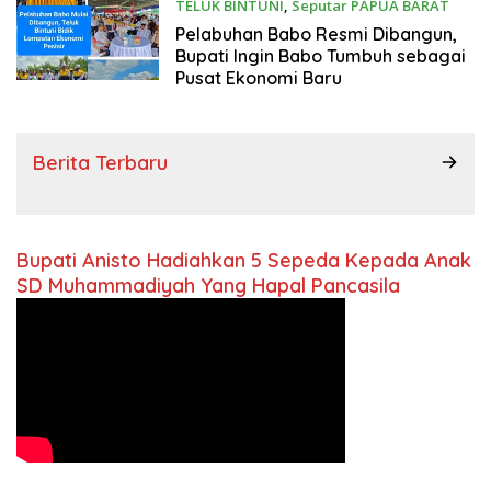
TELUK BINTUNI
,
Seputar PAPUA BARAT
Rabu, 5 Agustus 2026
Pelabuhan Babo Resmi Dibangun,
Bupati Ingin Babo Tumbuh sebagai
Pusat Ekonomi Baru
Berita Terbaru
Bupati Anisto Hadiahkan 5 Sepeda Kepada Anak
SD Muhammadiyah Yang Hapal Pancasila