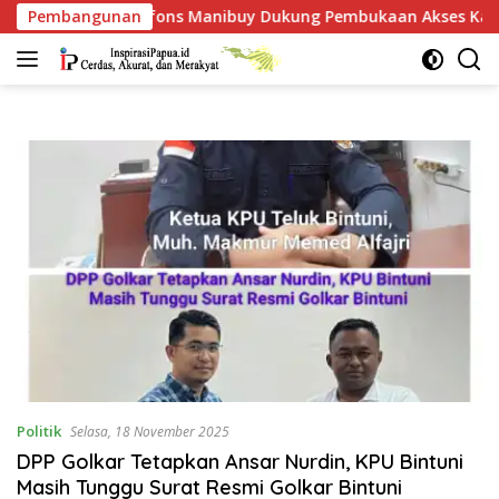
Langsung
Pembangunan
Alfons Manibuy Dukung Pembukaan Akses Kawasan BP, 
ke
konten
Politik
Selasa, 18 November 2025
DPP Golkar Tetapkan Ansar Nurdin, KPU Bintuni
Masih Tunggu Surat Resmi Golkar Bintuni