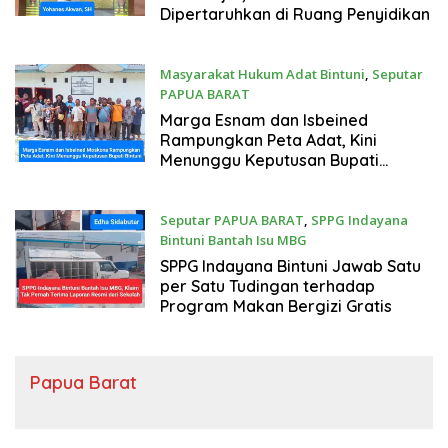
Dipertaruhkan di Ruang Penyidikan
Masyarakat Hukum Adat Bintuni
,
Seputar
PAPUA BARAT
Jumat, 7 Agustus 2026
Marga Esnam dan Isbeined
Rampungkan Peta Adat, Kini
Menunggu Keputusan Bupati
Bintuni
Seputar PAPUA BARAT
,
SPPG Indayana
Bintuni Bantah Isu MBG
Kamis, 6 Agustus 2026
SPPG Indayana Bintuni Jawab Satu
per Satu Tudingan terhadap
Program Makan Bergizi Gratis
Papua Barat