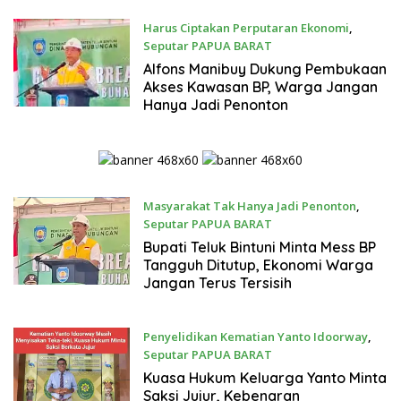
Harus Ciptakan Perputaran Ekonomi
,
Seputar PAPUA BARAT
Jumat, 7 Agustus 2026
Alfons Manibuy Dukung Pembukaan
Akses Kawasan BP, Warga Jangan
Hanya Jadi Penonton
Masyarakat Tak Hanya Jadi Penonton
,
Seputar PAPUA BARAT
Jumat, 7 Agustus 2026
Bupati Teluk Bintuni Minta Mess BP
Tangguh Ditutup, Ekonomi Warga
Jangan Terus Tersisih
Penyelidikan Kematian Yanto Idoorway
,
Seputar PAPUA BARAT
Jumat, 7 Agustus 2026
Kuasa Hukum Keluarga Yanto Minta
Saksi Jujur, Kebenaran