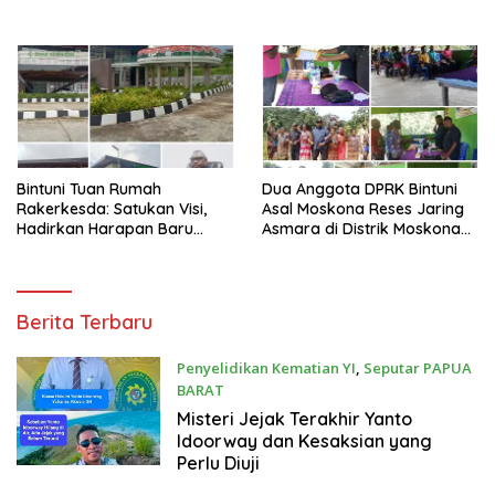
Bintuni Tuan Rumah
Dua Anggota DPRK Bintuni
Rakerkesda: Satukan Visi,
Asal Moskona Reses Jaring
Hadirkan Harapan Baru
Asmara di Distrik Moskona
untuk Kesehatan
Timur
InspirasiPapua.id
Berita Terbaru
Penyelidikan Kematian YI
,
Seputar PAPUA
BARAT
Sabtu, 8 Agustus 2026
Misteri Jejak Terakhir Yanto
Idoorway dan Kesaksian yang
Perlu Diuji