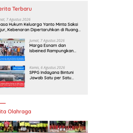
erita Terbaru
mat, 7 Agustus 2026
asa Hukum Keluarga Yanto Minta Saksi
jur, Kebenaran Dipertaruhkan di Ruang
nyidikan
Jumat, 7 Agustus 2026
Marga Esnam dan
Isbeined Rampungkan
Peta Adat, Kini Menunggu
Keputusan Bupati Bintuni
Kamis, 6 Agustus 2026
SPPG Indayana Bintuni
Jawab Satu per Satu
Tudingan terhadap
Program Makan Bergizi
Gratis
ita Olahraga