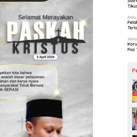
Satr
Tiku
Rabu,
Pela
Ter
Selas
Koru
Pos 
P