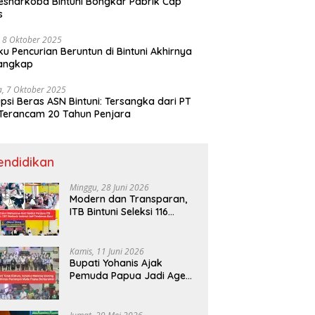
esnarkoba Bintuni Bongkar Pabrik Cap
s
 8 Oktober 2025
ku Pencurian Beruntun di Bintuni Akhirnya
tangkap
a, 7 Oktober 2025
psi Beras ASN Bintuni: Tersangka dari PT
Terancam 20 Tahun Penjara
endidikan
Minggu, 28 Juni 2026
Modern dan Transparan,
ITB Bintuni Seleksi 116
Calon Mahasiswa dengan
CBT Android
Kamis, 11 Juni 2026
Bupati Yohanis Ajak
Pemuda Papua Jadi Agen
Perubahan dan Mitra
Pembangunan