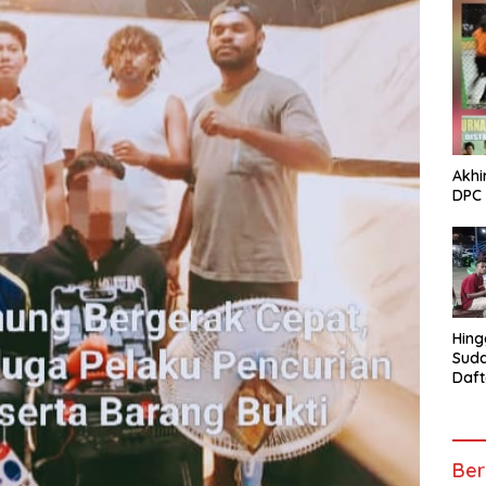
Akhi
DPC 
Hing
Suda
Daft
Turn
Mosk
Telu
Ber