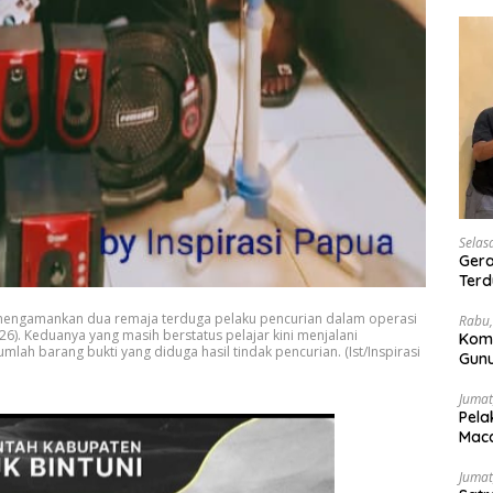
Selas
Gera
Terd
Wesi
 mengamankan dua remaja terduga pelaku pencurian dalam operasi
Rabu,
26). Keduanya yang masih berstatus pelajar kini menjalani
Kom
lah barang bukti yang diduga hasil tindak pencurian. (Ist/Inspirasi
Gunu
Ling
Jumat
Pela
Maca
Jumat