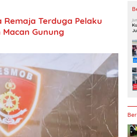
B
 Remaja Terduga Pelaku
Ju
Ku
im Macan Gunung
Ju
Pe
Ber