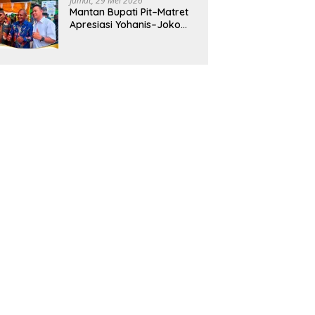
Jumat, 29 Mei 2026
Mantan Bupati Pit–Matret
Apresiasi Yohanis–Joko
Hadirkan Mendikdasmen
ke Teluk Bintuni