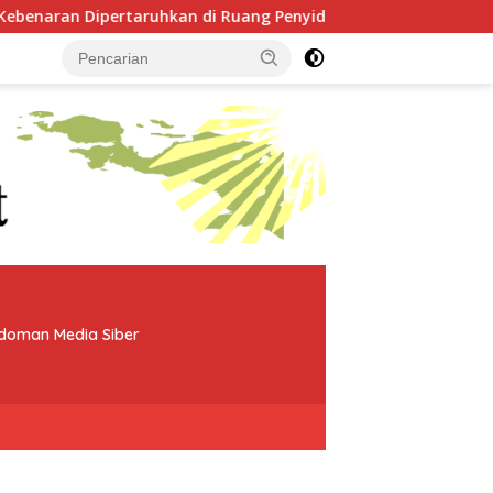
an di Ruang Penyidikan
Marga Esnam dan Isbeined Ram
doman Media Siber