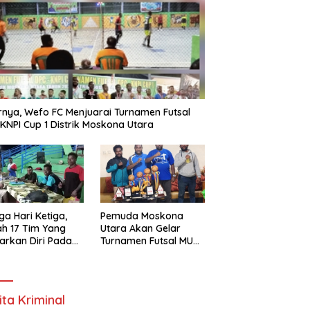
rnya, Wefo FC Menjuarai Turnamen Futsal
KNPI Cup 1 Distrik Moskona Utara
ga Hari Ketiga,
Pemuda Moskona
h 17 Tim Yang
Utara Akan Gelar
arkan Diri Pada
Turnamen Futsal MU
amen Futsal
Cup 1 Dengan Total
ona Utara Cup 1
Hadiah Rp.50 Juta
k Bintuni
ita Kriminal