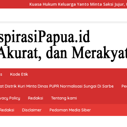
ukum Keluarga Yanto Minta Saksi Jujur, Kebenaran Dipertaruhk
ks
Kode Etik
 Distrik Kuri Minta Dinas PUPR Normalisasi Sungai Di Sarbe
Pe
vacy Policy
Redaksi
Tentang kami
Redaksi
Disclaimer
Pedoman Media Siber