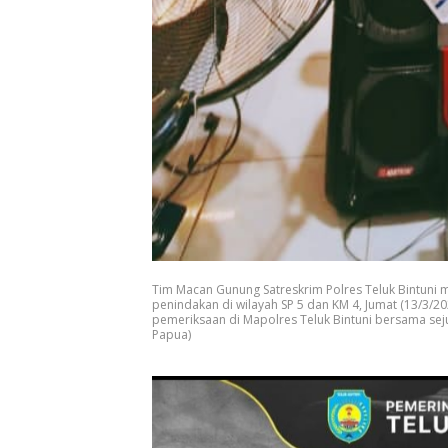
Tim Macan Gunung Satreskrim Polres Teluk Bintuni
penindakan di wilayah SP 5 dan KM 4, Jumat (13/3/20
pemeriksaan di Mapolres Teluk Bintuni bersama sejum
Papua)