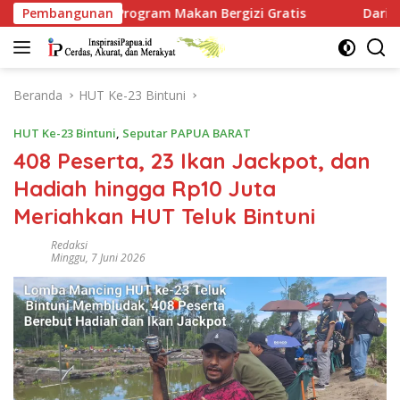
Langsung
ogram Makan Bergizi Gratis
Pembangunan
Dari Babo, Kapolres Teluk
ke
konten
Beranda
HUT Ke-23 Bintuni
HUT Ke-23 Bintuni
,
Seputar PAPUA BARAT
408 Peserta, 23 Ikan Jackpot, dan
Hadiah hingga Rp10 Juta
Meriahkan HUT Teluk Bintuni
Redaksi
Minggu, 7 Juni 2026