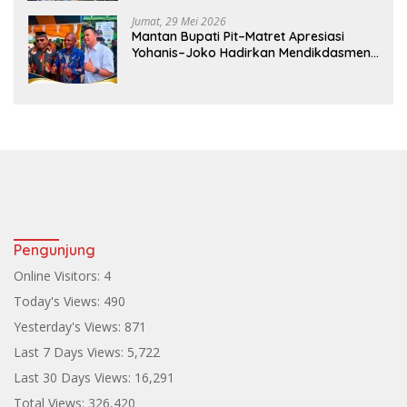
Jumat, 29 Mei 2026
Mantan Bupati Pit–Matret Apresiasi
Yohanis–Joko Hadirkan Mendikdasmen
ke Teluk Bintuni
Pengunjung
Online Visitors:
4
Today's Views:
490
Yesterday's Views:
871
Last 7 Days Views:
5,722
Last 30 Days Views:
16,291
Total Views:
326,420