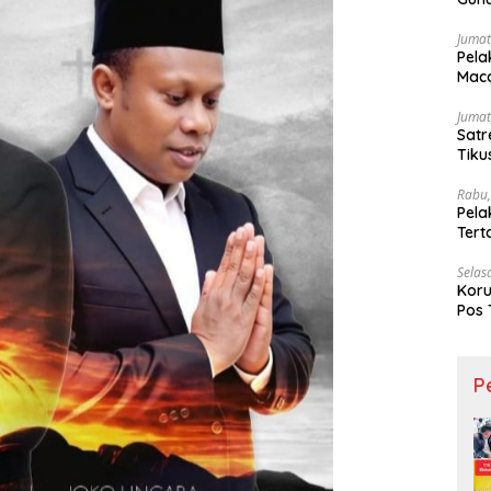
Ling
Jumat
Pela
Maca
Jumat
Satr
Tiku
Rabu,
Pela
Ter
Selas
Koru
Pos 
P