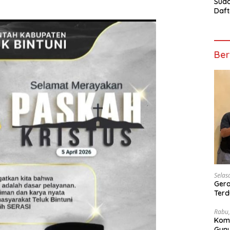
Suda
Daft
Turn
Mosk
Telu
Ber
Selas
Gera
Terd
Wesi
Rabu,
Kom
Gunu