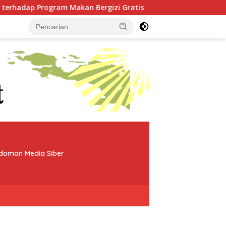
n Bergizi Gratis
Dari Babo, Kapolres Teluk Bintuni 
doman Media Siber