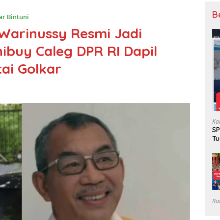
B
r Bintuni
 Warinussy Resmi Jadi
ibuy Caleg DPR RI Dapil
ai Golkar
Ka
SP
Tu
Gr
Ra