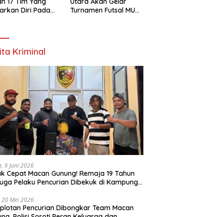
h 17 Tim Yang
Utara Akan Gelar
arkan Diri Pada
Turnamen Futsal MU
amen Futsal
Cup 1 Dengan Total
ona Utara Cup 1
Hadiah Rp.50 Juta
k Bintuni
ita Kriminal
a, 9 Juni 2026
k Cepat Macan Gunung! Remaja 19 Tahun
uga Pelaku Pencurian Dibekuk di Kampung
ri
 20 Mei 2026
plotan Pencurian Dibongkar Team Macan
ng, Polisi Soroti Peran Keluarga dan