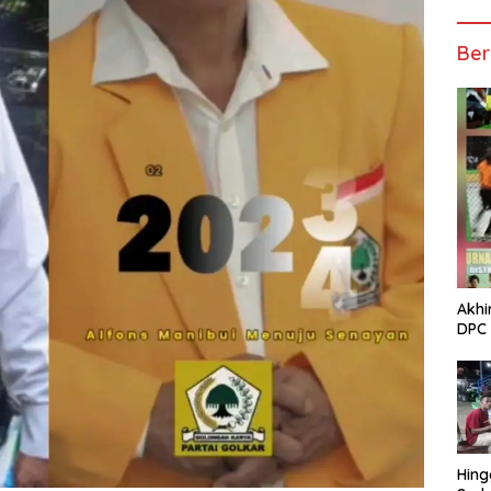
Ber
Akhi
DPC 
Hing