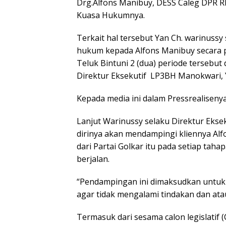
Drg.Alfons Manibuy, DESS Caleg DPR R
Kuasa Hukumnya.
Terkait hal tersebut Yan Ch. warinus
hukum kepada Alfons Manibuy secara 
Teluk Bintuni 2 (dua) periode tersebut
Direktur Eksekutif LP3BH Manokwari, Y
Kepada media ini dalam Pressrealisenya
Lanjut Warinussy selaku Direktur Ekse
dirinya akan mendampingi kliennya Alf
dari Partai Golkar itu pada setiap tah
berjalan.
“Pendampingan ini dimaksudkan untuk
agar tidak mengalami tindakan dan a
Termasuk dari sesama calon legislatif