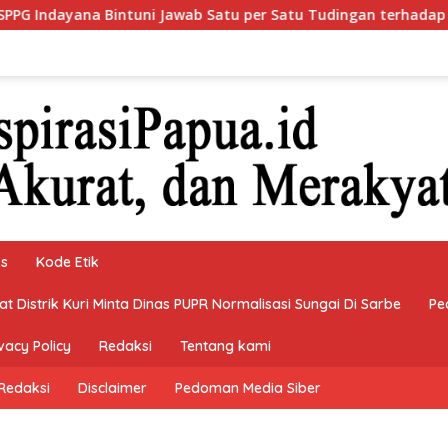
ni Jawab Satu per Satu Tudingan terhadap Program Makan Berg
ks
Kode Etik
 Distrik Kuri Minta Dinas PUPR Normalisasi Sungai Di Sarbe
Pe
vacy Policy
Redaksi
Tentang kami
Redaksi
Disclaimer
Pedoman Media Siber