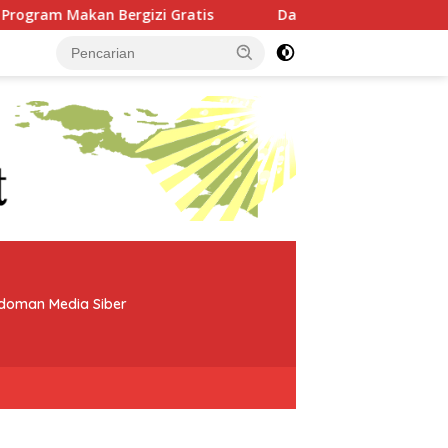
izi Gratis
Dari Babo, Kapolres Teluk Bintuni Perkuat
doman Media Siber