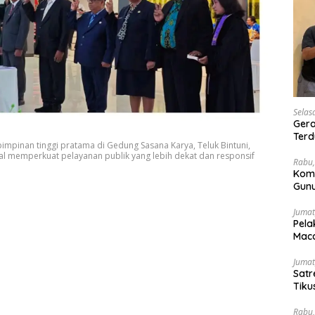
Selas
Gera
Terd
pimpinan tinggi pratama di Gedung Sasana Karya, Teluk Bintuni,
Wesi
awal memperkuat pelayanan publik yang lebih dekat dan responsif
Rabu,
Kom
Gunu
Ling
Jumat
Pela
Maca
Jumat
Satr
Tiku
Rabu,