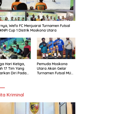
rnya, Wefo FC Menjuarai Turnamen Futsal
KNPI Cup 1 Distrik Moskona Utara
ga Hari Ketiga,
Pemuda Moskona
h 17 Tim Yang
Utara Akan Gelar
arkan Diri Pada
Turnamen Futsal MU
amen Futsal
Cup 1 Dengan Total
ona Utara Cup 1
Hadiah Rp.50 Juta
k Bintuni
ita Kriminal