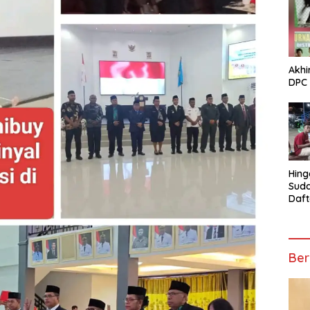
Akhi
DPC 
Hing
Suda
Daft
Turn
Mosk
Telu
Ber