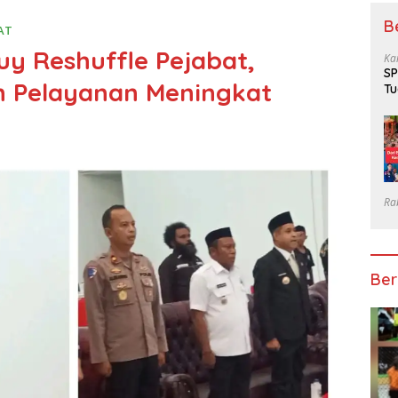
B
AT
uy Reshuffle Pejabat,
Ka
SP
n Pelayanan Meningkat
Tu
Gr
Ra
Ber