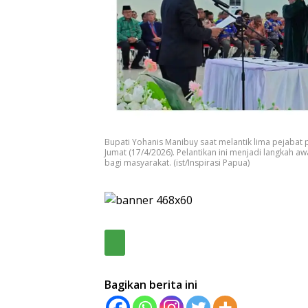
Bupati Yohanis Manibuy saat melantik lima pejabat 
Jumat (17/4/2026). Pelantikan ini menjadi langkah 
bagi masyarakat. (ist/Inspirasi Papua)
Bagikan berita ini