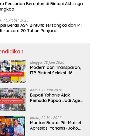
ku Pencurian Beruntun di Bintuni Akhirnya
tangkap
a, 7 Oktober 2025
psi Beras ASN Bintuni: Tersangka dari PT
Terancam 20 Tahun Penjara
endidikan
Minggu, 28 Juni 2026
Modern dan Transparan,
ITB Bintuni Seleksi 116
Calon Mahasiswa dengan
CBT Android
Kamis, 11 Juni 2026
Bupati Yohanis Ajak
Pemuda Papua Jadi Agen
Perubahan dan Mitra
Pembangunan
Jumat, 29 Mei 2026
Mantan Bupati Pit–Matret
Apresiasi Yohanis–Joko
Hadirkan Mendikdasmen