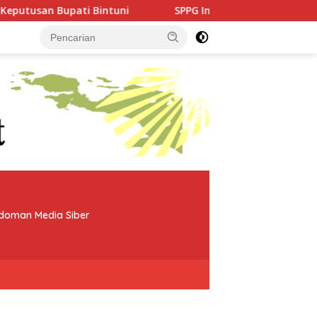
ti Bintuni
SPPG Indayana Bintuni Jawab Satu per Sat
doman Media Siber