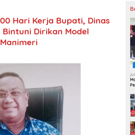
B
0 Hari Kerja Bupati, Dinas
Bintuni Dirikan Model
 Manimeri
Ju
M
Pe
Bi