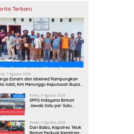
erita Terbaru
mat, 7 Agustus 2026
arga Esnam dan Isbeined Rampungkan
ta Adat, Kini Menunggu Keputusan Bupati
ntuni
Kamis, 6 Agustus 2026
SPPG Indayana Bintuni
Jawab Satu per Satu
Tudingan terhadap
Program Makan Bergizi
Gratis
Kamis, 6 Agustus 2026
Dari Babo, Kapolres Teluk
Bintuni Perkuat Kemitraan