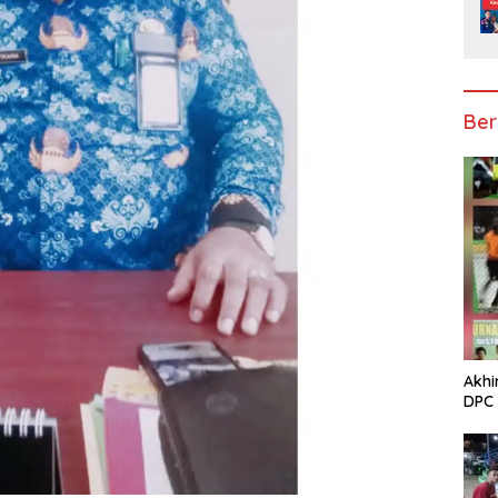
Ber
Akhi
DPC 