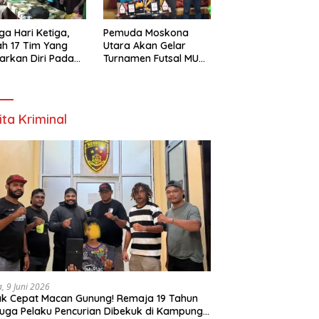
ga Hari Ketiga,
Pemuda Moskona
h 17 Tim Yang
Utara Akan Gelar
arkan Diri Pada
Turnamen Futsal MU
amen Futsal
Cup 1 Dengan Total
ona Utara Cup 1
Hadiah Rp.50 Juta
k Bintuni
ita Kriminal
a, 9 Juni 2026
k Cepat Macan Gunung! Remaja 19 Tahun
uga Pelaku Pencurian Dibekuk di Kampung