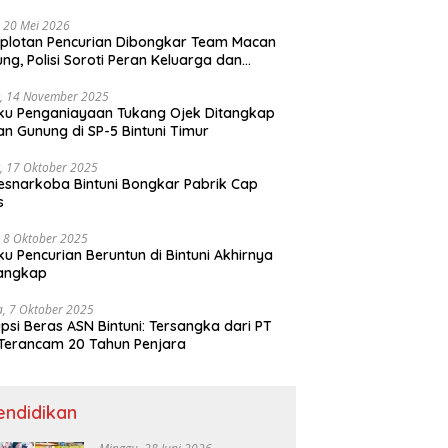
ri
 20 Mei 2026
plotan Pencurian Dibongkar Team Macan
ng, Polisi Soroti Peran Keluarga dan
kungan Anak
, 14 November 2025
ku Penganiayaan Tukang Ojek Ditangkap
n Gunung di SP-5 Bintuni Timur
, 17 Oktober 2025
esnarkoba Bintuni Bongkar Pabrik Cap
s
 8 Oktober 2025
ku Pencurian Beruntun di Bintuni Akhirnya
tangkap
a, 7 Oktober 2025
psi Beras ASN Bintuni: Tersangka dari PT
Terancam 20 Tahun Penjara
endidikan