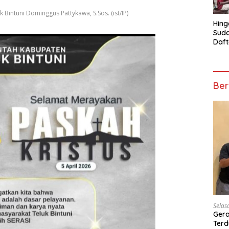
intuni Dominggus Pattykawa, S.Sos. (ist/IP)
Hing
Suda
Daft
Turn
Mosk
Telu
Ber
Selas
Gera
Terd