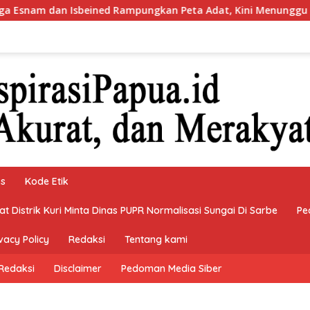
sbeined Rampungkan Peta Adat, Kini Menunggu Keputusan Bupa
ks
Kode Etik
 Distrik Kuri Minta Dinas PUPR Normalisasi Sungai Di Sarbe
Pe
vacy Policy
Redaksi
Tentang kami
Redaksi
Disclaimer
Pedoman Media Siber