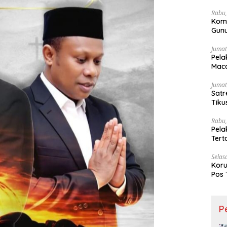
Wesi
Rabu,
Kom
Gunu
Ling
Jumat
Pela
Maca
Jumat
Satr
Tiku
Rabu,
Pela
Ter
Selas
Koru
Pos 
P