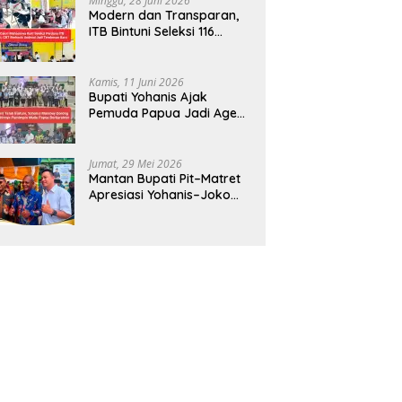
Minggu, 28 Juni 2026
Modern dan Transparan,
ITB Bintuni Seleksi 116
Calon Mahasiswa dengan
CBT Android
Kamis, 11 Juni 2026
Bupati Yohanis Ajak
Pemuda Papua Jadi Agen
Perubahan dan Mitra
Pembangunan
Jumat, 29 Mei 2026
Mantan Bupati Pit–Matret
Apresiasi Yohanis–Joko
Hadirkan Mendikdasmen
ke Teluk Bintuni