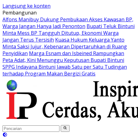
Langsung ke konten
Pembangunan
Alfons Manibuy Dukung Pembukaan Akses Kawasan BP,
Warga Jangan Hanya Jadi Penonton
Bupati Teluk Bintuni
Minta Mess BP Tangguh Ditutup, Ekonomi Warga
Jangan Terus Tersisih
Kuasa Hukum Keluarga Yanto
Minta Saksi Jujur, Kebenaran Dipertaruhkan di Ruang
Penyidikan
Marga Esnam dan Isbeined Rampungkan
Peta Adat, Kini Menunggu Keputusan Bupati Bintuni
SPPG Indayana Bintuni Jawab Satu per Satu Tudingan
terhadap Program Makan Bergizi Gratis