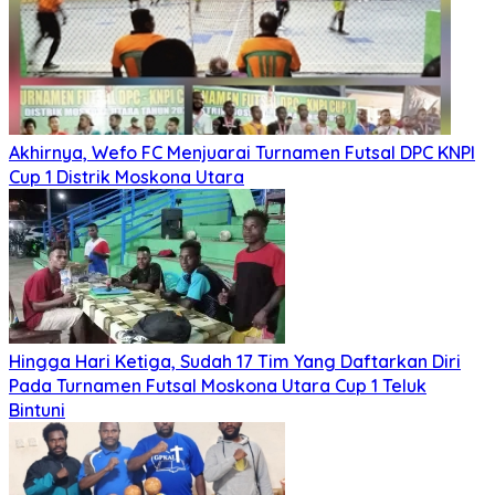
Akhirnya, Wefo FC Menjuarai Turnamen Futsal DPC KNPI
Cup 1 Distrik Moskona Utara
Hingga Hari Ketiga, Sudah 17 Tim Yang Daftarkan Diri
Pada Turnamen Futsal Moskona Utara Cup 1 Teluk
Bintuni