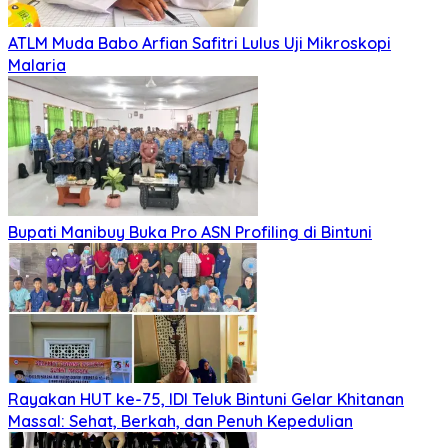
ATLM Muda Babo Arfian Safitri Lulus Uji Mikroskopi
Malaria
Bupati Manibuy Buka Pro ASN Profiling di Bintuni
Rayakan HUT ke-75, IDI Teluk Bintuni Gelar Khitanan
Massal: Sehat, Berkah, dan Penuh Kepedulian