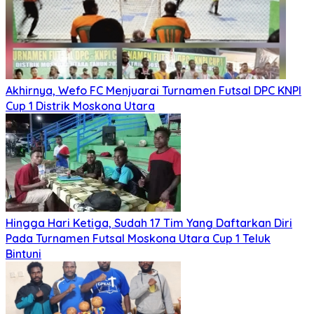
Akhirnya, Wefo FC Menjuarai Turnamen Futsal DPC KNPI
Cup 1 Distrik Moskona Utara
Hingga Hari Ketiga, Sudah 17 Tim Yang Daftarkan Diri
Pada Turnamen Futsal Moskona Utara Cup 1 Teluk
Bintuni