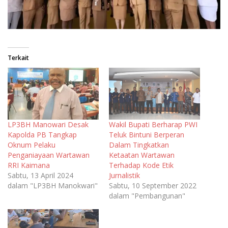
Terkait
LP3BH Manowari Desak
Wakil Bupati Berharap PWI
Kapolda PB Tangkap
Teluk Bintuni Berperan
Oknum Pelaku
Dalam Tingkatkan
Penganiayaan Wartawan
Ketaatan Wartawan
RRI Kaimana
Terhadap Kode Etik
Sabtu, 13 April 2024
Jurnalistik
dalam "LP3BH Manokwari"
Sabtu, 10 September 2022
dalam "Pembangunan"