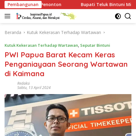
Langsung
ton
Pembangunan
Bupati Teluk Bintuni Minta Mess BP Tangguh Ditut
ke
konten
Beranda
Kutuk Kekerasan Terhadap Wartawan
Kutuk Kekerasan Terhadap Wartawan
,
Seputar Bintuni
PWI Papua Barat Kecam Keras
Penganiayaan Seorang Wartawan
di Kaimana
Redaksi
Sabtu, 13 April 2024