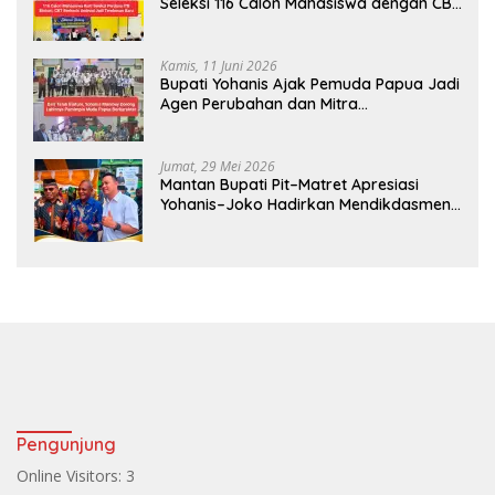
Seleksi 116 Calon Mahasiswa dengan CBT
Android
Kamis, 11 Juni 2026
Bupati Yohanis Ajak Pemuda Papua Jadi
Agen Perubahan dan Mitra
Pembangunan
Jumat, 29 Mei 2026
Mantan Bupati Pit–Matret Apresiasi
Yohanis–Joko Hadirkan Mendikdasmen
ke Teluk Bintuni
Pengunjung
Online Visitors:
3