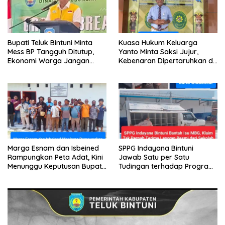
Bupati Teluk Bintuni Minta
Kuasa Hukum Keluarga
Mess BP Tangguh Ditutup,
Yanto Minta Saksi Jujur,
Ekonomi Warga Jangan
Kebenaran Dipertaruhkan di
Terus Tersisih
Ruang Penyidikan
Marga Esnam dan Isbeined
SPPG Indayana Bintuni
Rampungkan Peta Adat, Kini
Jawab Satu per Satu
Menunggu Keputusan Bupati
Tudingan terhadap Program
Bintuni
Makan Bergizi Gratis