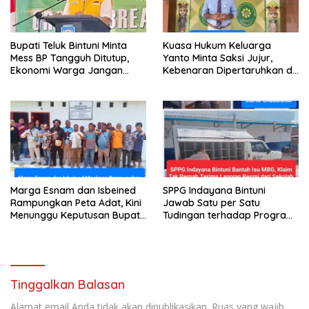
Bupati Teluk Bintuni Minta
Kuasa Hukum Keluarga
Mess BP Tangguh Ditutup,
Yanto Minta Saksi Jujur,
Ekonomi Warga Jangan
Kebenaran Dipertaruhkan di
Terus Tersisih
Ruang Penyidikan
Marga Esnam dan Isbeined
SPPG Indayana Bintuni
Rampungkan Peta Adat, Kini
Jawab Satu per Satu
Menunggu Keputusan Bupati
Tudingan terhadap Program
Bintuni
Makan Bergizi Gratis
Tinggalkan Balasan
Alamat email Anda tidak akan dipublikasikan.
Ruas yang wajib