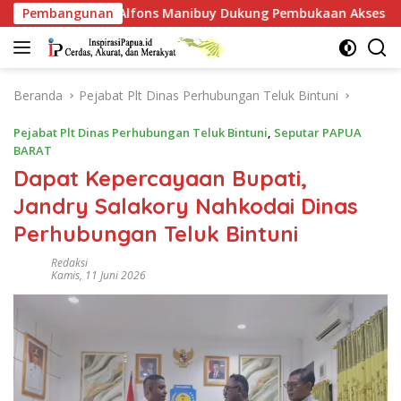
Langsung
Manibuy Dukung Pembukaan Akses Kawasan BP, Warga Jangan H
Pembangunan
ke
konten
Beranda
Pejabat Plt Dinas Perhubungan Teluk Bintuni
Pejabat Plt Dinas Perhubungan Teluk Bintuni
,
Seputar PAPUA
BARAT
Dapat Kepercayaan Bupati,
Jandry Salakory Nahkodai Dinas
Perhubungan Teluk Bintuni
Redaksi
Kamis, 11 Juni 2026