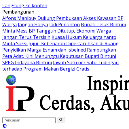
Langsung ke konten
Pembangunan
Alfons Manibuy Dukung Pembukaan Akses Kawasan BP,
Warga Jangan Hanya Jadi Penonton
Bupati Teluk Bintuni
Minta Mess BP Tangguh Ditutup, Ekonomi Warga
Jangan Terus Tersisih
Kuasa Hukum Keluarga Yanto
Minta Saksi Jujur, Kebenaran Dipertaruhkan di Ruang
Penyidikan
Marga Esnam dan Isbeined Rampungkan
Peta Adat, Kini Menunggu Keputusan Bupati Bintuni
SPPG Indayana Bintuni Jawab Satu per Satu Tudingan
terhadap Program Makan Bergizi Gratis