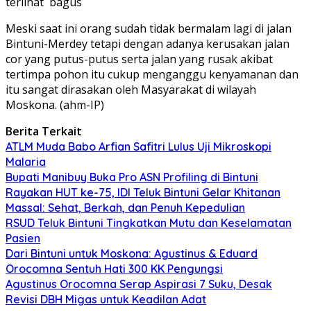
terlihat bagus
Meski saat ini orang sudah tidak bermalam lagi di jalan
Bintuni-Merdey tetapi dengan adanya kerusakan jalan
cor yang putus-putus serta jalan yang rusak akibat
tertimpa pohon itu cukup menganggu kenyamanan dan
itu sangat dirasakan oleh Masyarakat di wilayah
Moskona. (ahm-IP)
Berita Terkait
ATLM Muda Babo Arfian Safitri Lulus Uji Mikroskopi
Malaria
Bupati Manibuy Buka Pro ASN Profiling di Bintuni
Rayakan HUT ke-75, IDI Teluk Bintuni Gelar Khitanan
Massal: Sehat, Berkah, dan Penuh Kepedulian
RSUD Teluk Bintuni Tingkatkan Mutu dan Keselamatan
Pasien
Dari Bintuni untuk Moskona: Agustinus & Eduard
Orocomna Sentuh Hati 300 KK Pengungsi
Agustinus Orocomna Serap Aspirasi 7 Suku, Desak
Revisi DBH Migas untuk Keadilan Adat