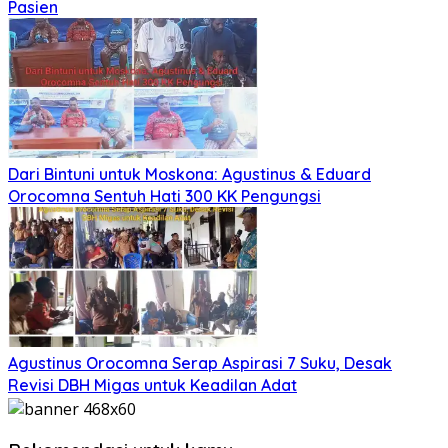
Pasien
Dari Bintuni untuk Moskona: Agustinus & Eduard
Orocomna Sentuh Hati 300 KK Pengungsi
Agustinus Orocomna Serap Aspirasi 7 Suku, Desak
Revisi DBH Migas untuk Keadilan Adat