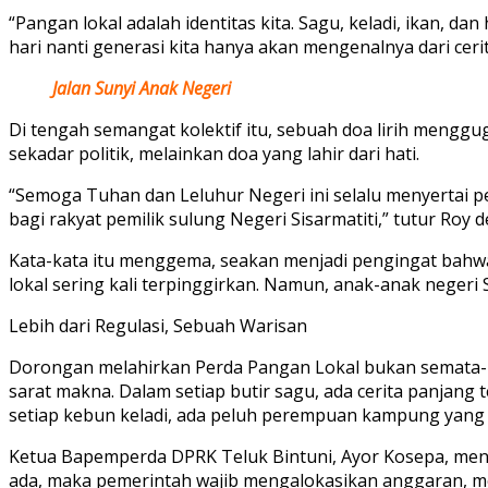
“Pangan lokal adalah identitas kita. Sagu, keladi, ikan, d
hari nanti generasi kita hanya akan mengenalnya dari cerit
Jalan Sunyi Anak Negeri
Di tengah semangat kolektif itu, sebuah doa lirih meng
sekadar politik, melainkan doa yang lahir dari hati.
“Semoga Tuhan dan Leluhur Negeri ini selalu menyertai pe
bagi rakyat pemilik sulung Negeri Sisarmatiti,” tutur Roy 
Kata-kata itu menggema, seakan menjadi pengingat bahwa
lokal sering kali terpinggirkan. Namun, anak-anak negeri S
Lebih dari Regulasi, Sebuah Warisan
Dorongan melahirkan Perda Pangan Lokal bukan semata-mat
sarat makna. Dalam setiap butir sagu, ada cerita panjang
setiap kebun keladi, ada peluh perempuan kampung yang
Ketua Bapemperda DPRK Teluk Bintuni, Ayor Kosepa, meneg
ada, maka pemerintah wajib mengalokasikan anggaran, me