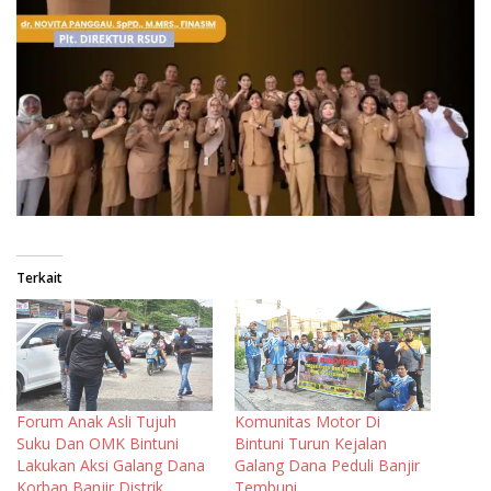
Terkait
Forum Anak Asli Tujuh
Komunitas Motor Di
Suku Dan OMK Bintuni
Bintuni Turun Kejalan
Lakukan Aksi Galang Dana
Galang Dana Peduli Banjir
Korban Banjir Distrik
Tembuni