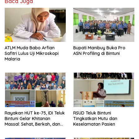
Baca Juga
ATLM Muda Babo Arfian
Bupati Manibuy Buka Pro
Safitri Lulus Uji Mikroskopi
ASN Profiling di Bintuni
Malaria
Rayakan HUT ke-75, IDI Teluk
RSUD Teluk Bintuni
Bintuni Gelar Khitanan
Tingkatkan Mutu dan
Massal: Sehat, Berkah, dan
Keselamatan Pasien
Penuh Kepedulian