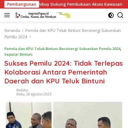
Langsung
 Dukung Pembukaan Akses Kawasan BP, Warga Jangan Hanya Ja
Pembangunan
ke
konten
Beranda
Pemda dan KPU Teluk Bintuni Bersinergi Sukseskan
Pemilu 2024
Pemda dan KPU Teluk Bintuni Bersinergi Sukseskan Pemilu 2024
,
Seputar Bintuni
Sukses Pemilu 2024: Tidak Terlepas
Kolaborasi Antara Pemerintah
Daerah dan KPU Teluk Bintuni
Redaksi
Rabu, 30 Agustus 2023