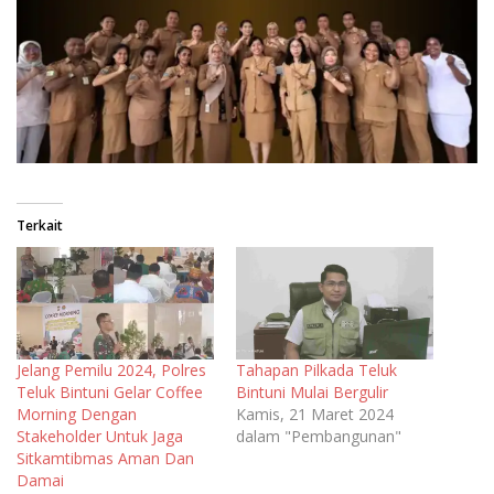
Terkait
Jelang Pemilu 2024, Polres
Tahapan Pilkada Teluk
Teluk Bintuni Gelar Coffee
Bintuni Mulai Bergulir
Morning Dengan
Kamis, 21 Maret 2024
Stakeholder Untuk Jaga
dalam "Pembangunan"
Sitkamtibmas Aman Dan
Damai