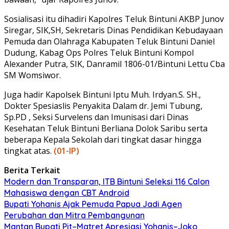
Sosialisasi itu dihadiri Kapolres Teluk Bintuni AKBP Junov
Siregar, SIK,SH, Sekretaris Dinas Pendidikan Kebudayaan
Pemuda dan Olahraga Kabupaten Teluk Bintuni Daniel
Dudung, Kabag Ops Polres Teluk Bintuni Kompol
Alexander Putra, SIK, Danramil 1806-01/Bintuni Lettu Cba
SM Womsiwor.
Juga hadir Kapolsek Bintuni Iptu Muh. Irdyan.S. SH.,
Dokter Spesiaslis Penyakita Dalam dr. Jemi Tubung,
Sp.PD , Seksi Survelens dan Imunisasi dari Dinas
Kesehatan Teluk Bintuni Berliana Dolok Saribu serta
beberapa Kepala Sekolah dari tingkat dasar hingga
tingkat atas.
(01-IP)
Berita Terkait
Modern dan Transparan, ITB Bintuni Seleksi 116 Calon
Mahasiswa dengan CBT Android
Bupati Yohanis Ajak Pemuda Papua Jadi Agen
Perubahan dan Mitra Pembangunan
Mantan Bupati Pit–Matret Apresiasi Yohanis–Joko