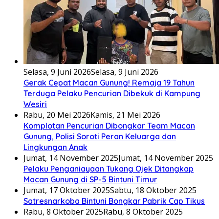
Selasa, 9 Juni 2026
Selasa, 9 Juni 2026
Gerak Cepat Macan Gunung! Remaja 19 Tahun
Terduga Pelaku Pencurian Dibekuk di Kampung
Wesiri
Rabu, 20 Mei 2026
Kamis, 21 Mei 2026
Komplotan Pencurian Dibongkar Team Macan
Gunung, Polisi Soroti Peran Keluarga dan
Lingkungan Anak
Jumat, 14 November 2025
Jumat, 14 November 2025
Pelaku Penganiayaan Tukang Ojek Ditangkap
Macan Gunung di SP-5 Bintuni Timur
Jumat, 17 Oktober 2025
Sabtu, 18 Oktober 2025
Satresnarkoba Bintuni Bongkar Pabrik Cap Tikus
Rabu, 8 Oktober 2025
Rabu, 8 Oktober 2025