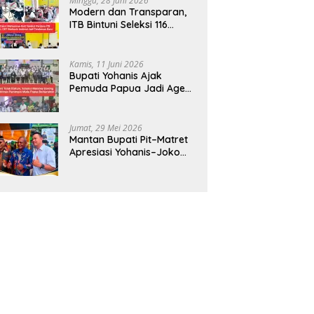
Minggu, 28 Juni 2026
Modern dan Transparan,
ITB Bintuni Seleksi 116
Calon Mahasiswa dengan
CBT Android
Kamis, 11 Juni 2026
Bupati Yohanis Ajak
Pemuda Papua Jadi Agen
Perubahan dan Mitra
Pembangunan
Jumat, 29 Mei 2026
Mantan Bupati Pit–Matret
Apresiasi Yohanis–Joko
Hadirkan Mendikdasmen
ke Teluk Bintuni