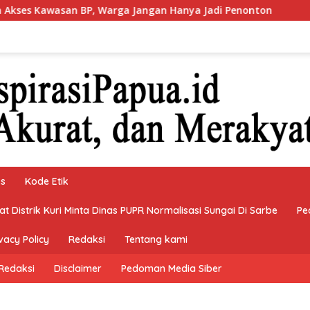
rga Jangan Hanya Jadi Penonton
Bupati Teluk Bintuni
ks
Kode Etik
 Distrik Kuri Minta Dinas PUPR Normalisasi Sungai Di Sarbe
Pe
vacy Policy
Redaksi
Tentang kami
Redaksi
Disclaimer
Pedoman Media Siber