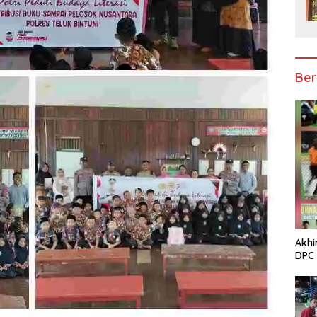
Ber
Akhi
DPC 