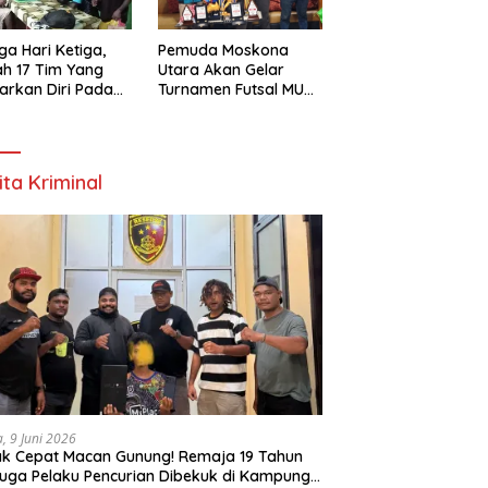
ga Hari Ketiga,
Pemuda Moskona
h 17 Tim Yang
Utara Akan Gelar
arkan Diri Pada
Turnamen Futsal MU
amen Futsal
Cup 1 Dengan Total
ona Utara Cup 1
Hadiah Rp.50 Juta
k Bintuni
ita Kriminal
a, 9 Juni 2026
k Cepat Macan Gunung! Remaja 19 Tahun
uga Pelaku Pencurian Dibekuk di Kampung