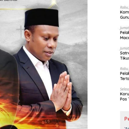
Wesi
Rabu,
Kom
Gunu
Ling
Jumat
Pela
Maca
Jumat
Satr
Tiku
Rabu,
Pela
Ter
Selas
Koru
Pos 
P