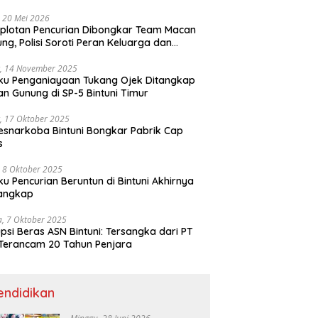
ri
 20 Mei 2026
plotan Pencurian Dibongkar Team Macan
ng, Polisi Soroti Peran Keluarga dan
kungan Anak
, 14 November 2025
ku Penganiayaan Tukang Ojek Ditangkap
n Gunung di SP-5 Bintuni Timur
, 17 Oktober 2025
esnarkoba Bintuni Bongkar Pabrik Cap
s
 8 Oktober 2025
ku Pencurian Beruntun di Bintuni Akhirnya
tangkap
a, 7 Oktober 2025
psi Beras ASN Bintuni: Tersangka dari PT
Terancam 20 Tahun Penjara
endidikan