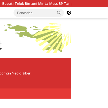
 Minta Mess BP Tangguh Ditutup, Ekonomi Warga Jangan Terus 
doman Media Siber