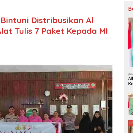
B
 Bintuni Distribusikan Al
lat Tulis 7 Paket Kepada MI
Ju
Al
Ka
P