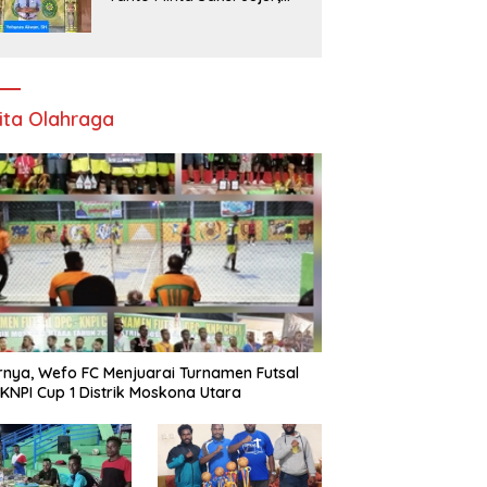
Kebenaran Dipertaruhkan
di Ruang Penyidikan
ita Olahraga
rnya, Wefo FC Menjuarai Turnamen Futsal
KNPI Cup 1 Distrik Moskona Utara