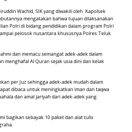
iruddin Wachid, SIK yang diwakili oleh Kapolsek
ambutannya mengatakan bahwa tujuan dilaksanakan
ian Polri di bidang pendidikan dalam program Polri
u sampai pelosok nusantara khususnya Polres Teluk
aturahmi dan memacu semangat adek-adek dalam
enghafal Al Quran sejak usia dini dan kelak
ahkan per Juz sehingga adek-adek mudah dalam
apat dibaca untuk meningkatkan iman dan taqwa
hala dan amal jariyah dari adek-adek yang
i bagikan sebayak 10 paket dan alat tulis
graha.