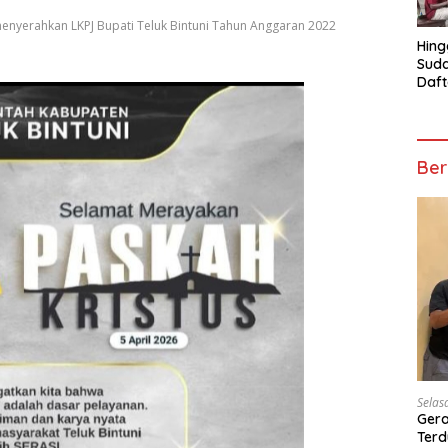
 menyerahkan LKPJ Bupati Teluk Bintuni Tahun Anggaran 2022
Hing
Suda
Daft
Turn
Mosk
Telu
Ber
Selas
Gera
Terd