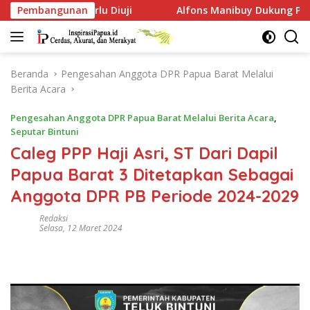
Langsung
 Diuji
Pembangunan
Alfons Manibuy Dukung Pembukaan Akses Kawasa
ke
konten
Beranda
Pengesahan Anggota DPR Papua Barat Melalui
Berita Acara
Pengesahan Anggota DPR Papua Barat Melalui Berita Acara
,
Seputar Bintuni
Caleg PPP Haji Asri, ST Dari Dapil
Papua Barat 3 Ditetapkan Sebagai
Anggota DPR PB Periode 2024-2029
Redaksi
Selasa, 12 Maret 2024