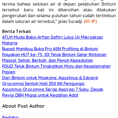
terima bahwa selokan air di depan pelabuhan Bintuni
tersebut baru kali ini dibersihan atau dilakukan
pengerukan dan selama puluhan tahun sudah tertimbun
dalam saluran air tersebut,” jelas Suradji.
(01-IP)
Berita Terkait
ATLM Muda Babo Arfian Safitri Lulus Uji Mikroskopi
Malaria
Bupati Manibuy Buka Pro ASN Profiling di Bintuni
Rayakan HUT ke-75, IDI Teluk Bintuni Gelar Khitanan
Massal: Sehat, Berkah, dan Penuh Kepedulian
RSUD Teluk Bintuni Tingkatkan Mutu dan Keselamatan
Pasien
Dari Bintuni untuk Moskona: Agustinus & Eduard
Orocomna Sentuh Hati 300 KK Pengungsi
Agustinus Orocomna Serap Aspirasi 7 Suku, Desak
Revisi DBH Migas untuk Keadilan Adat
About Post Author
Redaksi