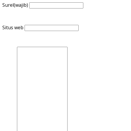
Surel
(wajib)
Situs web