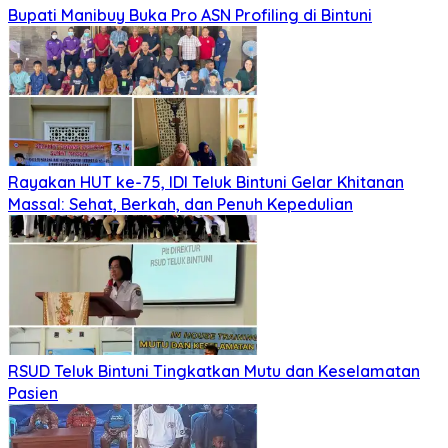
Bupati Manibuy Buka Pro ASN Profiling di Bintuni
Rayakan HUT ke-75, IDI Teluk Bintuni Gelar Khitanan
Massal: Sehat, Berkah, dan Penuh Kepedulian
RSUD Teluk Bintuni Tingkatkan Mutu dan Keselamatan
Pasien