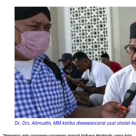
Dr. Drs. Alimudin, MM ketika diwawancarai usai sholat A
“Memang ada ornamen-ornamen masjid Nabawi Madinah yang kita