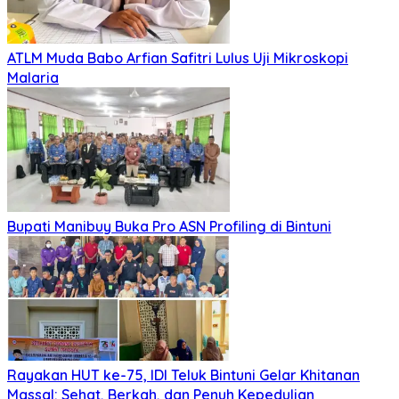
ATLM Muda Babo Arfian Safitri Lulus Uji Mikroskopi
Malaria
Bupati Manibuy Buka Pro ASN Profiling di Bintuni
Rayakan HUT ke-75, IDI Teluk Bintuni Gelar Khitanan
Massal: Sehat, Berkah, dan Penuh Kepedulian