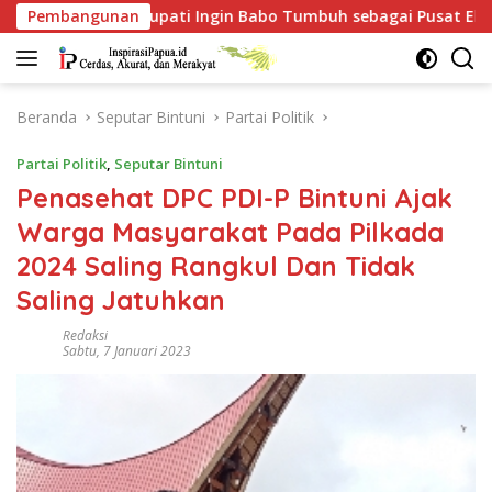
Langsung
upati Ingin Babo Tumbuh sebagai Pusat Ekonomi Baru
Pembangunan
ke
konten
Beranda
Seputar Bintuni
Partai Politik
Partai Politik
,
Seputar Bintuni
Penasehat DPC PDI-P Bintuni Ajak
Warga Masyarakat Pada Pilkada
2024 Saling Rangkul Dan Tidak
Saling Jatuhkan
Redaksi
Sabtu, 7 Januari 2023