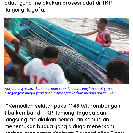
adat guna melakukan prosesi adat di TKP
Tanjung Tagofa.
warga masyarakat Babo beramai-ramai mendorong longboat yang
mengangkut buaya yang telah memangsa korban menuju darat. IP-IST
“Kemudian sekitar pukul 11.45 Wit rombongan
tiba kembali di TKP Tanjung Tagopa dan
langsung melakukan pencarian kemudian
menemukan buaya yang diduga menerkam