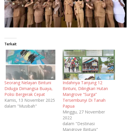
Terkait
Seorang Nelayan Bintuni
Indahnya Tanjung 12
Diduga Dimangsa Buaya,
Bintuni, Dilingkari Hutan
Polisi Bergerak Cepat
Mangrove “Surga”
Kamis, 13 November 2025
Tersembunyi Di Tanah
dalam "Musibah"
Papua
Minggu, 27 November
2022
dalam "Destinasi
Mangrove Bintuni"