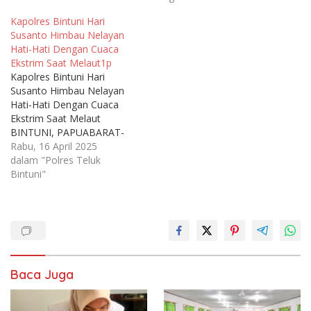
Kapolres Bintuni Hari
Susanto Himbau Nelayan
Hati-Hati Dengan Cuaca
Ekstrim Saat Melaut1p
Kapolres Bintuni Hari
Susanto Himbau Nelayan
Hati-Hati Dengan Cuaca
Ekstrim Saat Melaut
BINTUNI, PAPUABARAT-
INSPIRASIPAPUA.ID-
Rabu, 16 April 2025
Polres Teluk Bintuni,
dalam "Polres Teluk
Satuan Polairud Polres
Bintuni"
Teluk Bintuni
melaksanakan patroli rutin
di perairan pesisir Sungai
sebagai bagian dari tugas
Kepolisian untuk
memberikan pelayanan
prima kepada masyarakat.
Baca Juga
Selain patroli, mereka juga
memberikan himbauan