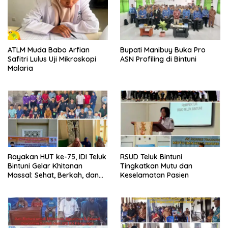
terkait kondisi…
ATLM Muda Babo Arfian
Bupati Manibuy Buka Pro
Safitri Lulus Uji Mikroskopi
ASN Profiling di Bintuni
Malaria
Rayakan HUT ke-75, IDI Teluk
RSUD Teluk Bintuni
Bintuni Gelar Khitanan
Tingkatkan Mutu dan
Massal: Sehat, Berkah, dan
Keselamatan Pasien
Penuh Kepedulian