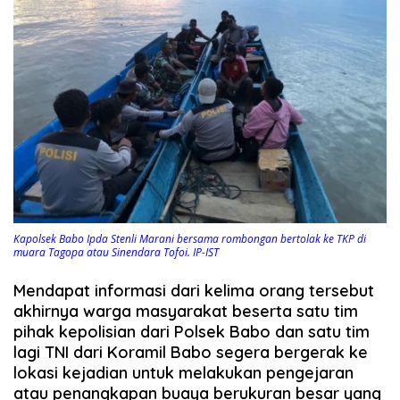
Kapolsek Babo Ipda Stenli Marani bersama rombongan bertolak ke TKP di
muara Tagopa atau Sinendara Tofoi. IP-IST
Mendapat informasi dari kelima orang tersebut
akhirnya warga masyarakat beserta satu tim
pihak kepolisian dari Polsek Babo dan satu tim
lagi TNI dari Koramil Babo segera bergerak ke
lokasi kejadian untuk melakukan pengejaran
atau penangkapan buaya berukuran besar yang