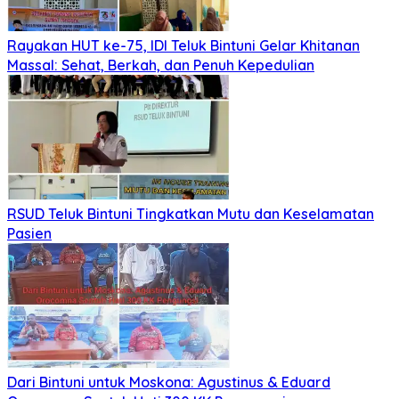
Rayakan HUT ke-75, IDI Teluk Bintuni Gelar Khitanan
Massal: Sehat, Berkah, dan Penuh Kepedulian
RSUD Teluk Bintuni Tingkatkan Mutu dan Keselamatan
Pasien
Dari Bintuni untuk Moskona: Agustinus & Eduard