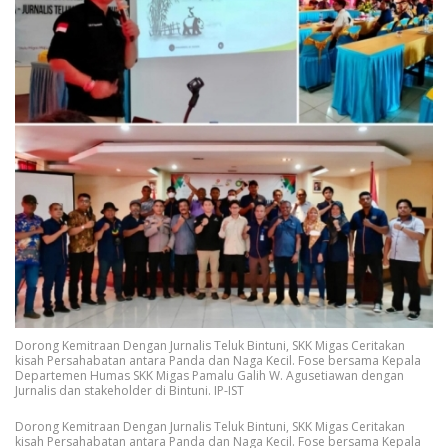
Dorong Kemitraan Dengan Jurnalis Teluk Bintuni, SKK Migas Ceritakan
kisah Persahabatan antara Panda dan Naga Kecil. Fose bersama Kepala
Departemen Humas SKK Migas Pamalu Galih W. Agusetiawan dengan
Jurnalis dan stakeholder di Bintuni. IP-IST
Dorong Kemitraan Dengan Jurnalis Teluk Bintuni, SKK Migas Ceritakan
kisah Persahabatan antara Panda dan Naga Kecil. Fose bersama Kepala