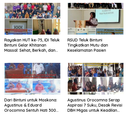
Rayakan HUT ke-75, IDI Teluk
RSUD Teluk Bintuni
Bintuni Gelar Khitanan
Tingkatkan Mutu dan
Massal: Sehat, Berkah, dan
Keselamatan Pasien
Penuh Kepedulian
Dari Bintuni untuk Moskona:
Agustinus Orocomna Serap
Agustinus & Eduard
Aspirasi 7 Suku, Desak Revisi
Orocomna Sentuh Hati 300
DBH Migas untuk Keadilan
KK Pengungsi
Adat