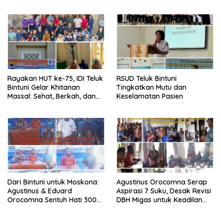
Rayakan HUT ke-75, IDI Teluk
RSUD Teluk Bintuni
Bintuni Gelar Khitanan
Tingkatkan Mutu dan
Massal: Sehat, Berkah, dan
Keselamatan Pasien
Penuh Kepedulian
Dari Bintuni untuk Moskona:
Agustinus Orocomna Serap
Agustinus & Eduard
Aspirasi 7 Suku, Desak Revisi
Orocomna Sentuh Hati 300
DBH Migas untuk Keadilan
KK Pengungsi
Adat