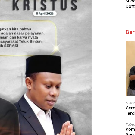
Suda
Daft
Turn
Mosk
Telu
Ber
Selas
Gera
Terd
Wesi
Rabu,
Kom
Gunu