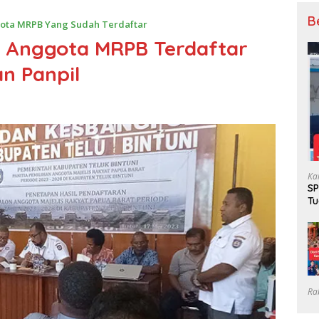
B
ota MRPB Yang Sudah Terdaftar
 Anggota MRPB Terdaftar
an Panpil
Ka
SP
Tu
Gr
Ra