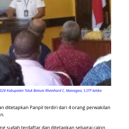
28 Kabupaten Teluk Bintuni Rheinhard C. Maniagasi, S.STP ketika
 ditetapkan Panpil terdiri dari 4 orang perwakilan
n.
ng sudah terdaftar dan ditetapkan sebagai calon