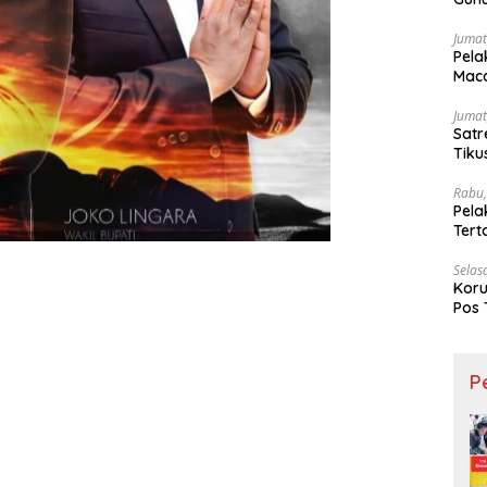
Ling
Jumat
Pela
Maca
Jumat
Satr
Tiku
Rabu,
Pela
Ter
Selas
Koru
Pos 
P