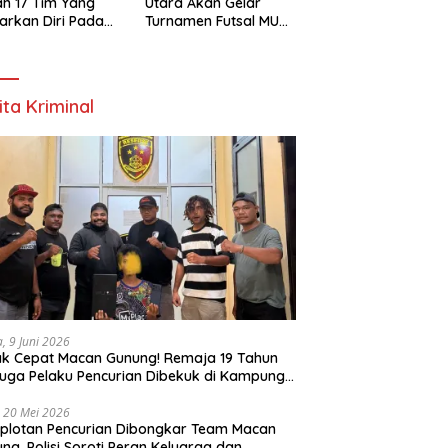
h 17 Tim Yang
Utara Akan Gelar
arkan Diri Pada
Turnamen Futsal MU
amen Futsal
Cup 1 Dengan Total
ona Utara Cup 1
Hadiah Rp.50 Juta
k Bintuni
ita Kriminal
a, 9 Juni 2026
k Cepat Macan Gunung! Remaja 19 Tahun
uga Pelaku Pencurian Dibekuk di Kampung
ri
 20 Mei 2026
plotan Pencurian Dibongkar Team Macan
ng, Polisi Soroti Peran Keluarga dan