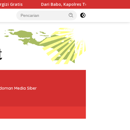
 Babo, Kapolres Teluk Bintuni Perkuat Kemitraan dengan Toko
doman Media Siber