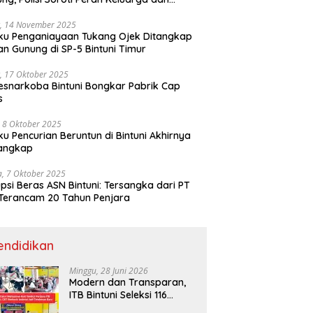
kungan Anak
, 14 November 2025
ku Penganiayaan Tukang Ojek Ditangkap
n Gunung di SP-5 Bintuni Timur
, 17 Oktober 2025
esnarkoba Bintuni Bongkar Pabrik Cap
s
 8 Oktober 2025
ku Pencurian Beruntun di Bintuni Akhirnya
tangkap
a, 7 Oktober 2025
psi Beras ASN Bintuni: Tersangka dari PT
Terancam 20 Tahun Penjara
endidikan
Minggu, 28 Juni 2026
Modern dan Transparan,
ITB Bintuni Seleksi 116
Calon Mahasiswa dengan