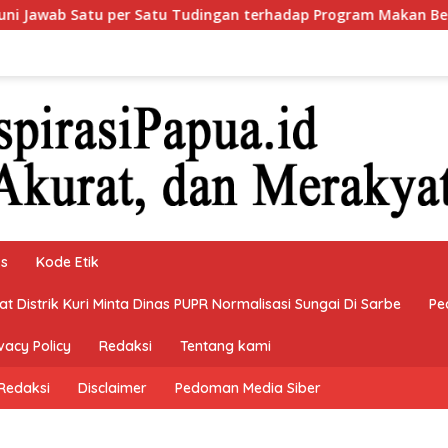
 Tudingan terhadap Program Makan Bergizi Gratis
Dari
ks
Kode Etik
 Distrik Kuri Minta Dinas PUPR Normalisasi Sungai Di Sarbe
Pe
vacy Policy
Redaksi
Tentang kami
Redaksi
Disclaimer
Pedoman Media Siber