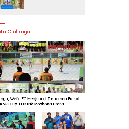
Kebenaran Dipertaruhkan
di Ruang Penyidikan
ita Olahraga
rnya, Wefo FC Menjuarai Turnamen Futsal
KNPI Cup 1 Distrik Moskona Utara