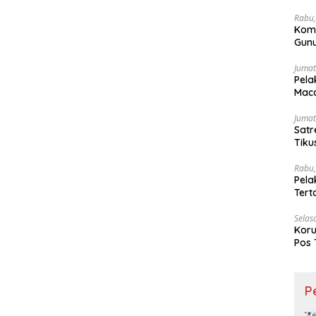
Wesi
Rabu,
Kom
Gunu
Ling
Jumat
Pela
Maca
Jumat
Satr
Tiku
Rabu,
Pela
Ter
Selas
Koru
Pos 
P