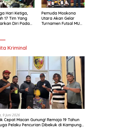
ga Hari Ketiga,
Pemuda Moskona
h 17 Tim Yang
Utara Akan Gelar
arkan Diri Pada
Turnamen Futsal MU
amen Futsal
Cup 1 Dengan Total
ona Utara Cup 1
Hadiah Rp.50 Juta
k Bintuni
ita Kriminal
a, 9 Juni 2026
k Cepat Macan Gunung! Remaja 19 Tahun
uga Pelaku Pencurian Dibekuk di Kampung