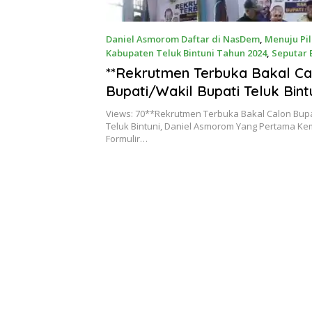
Daniel Asmorom Daftar di NasDem
,
Menuju Pi
Kabupaten Teluk Bintuni Tahun 2024
,
Seputar 
Kamis, 2 Mei 2024
**Rekrutmen Terbuka Bakal Ca
Bupati/Wakil Bupati Teluk Bintu
Asmorom Yang Pertama Kemb
Views: 70**Rekrutmen Terbuka Bakal Calon Bupa
Formulir Pendaftaran Ke Nas
Teluk Bintuni, Daniel Asmorom Yang Pertama Ke
Formulir…