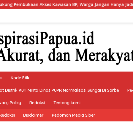
aan Akses Kawasan BP, Warga Jangan Hanya Jadi Penonton
ks
Kode Etik
 Distrik Kuri Minta Dinas PUPR Normalisasi Sungai Di Sarbe
Pe
vacy Policy
Redaksi
Tentang kami
Redaksi
Disclaimer
Pedoman Media Siber