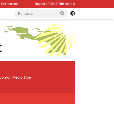
Bupati Teluk Bintuni Minta Mess BP Tangguh Ditutup, Ek
doman Media Siber