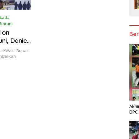
lkada
Bintuni
lon
Ber
ni, Daniel
alikan
ti/Wakil Bupati
Dem
mbalikan
Akhi
DPC 