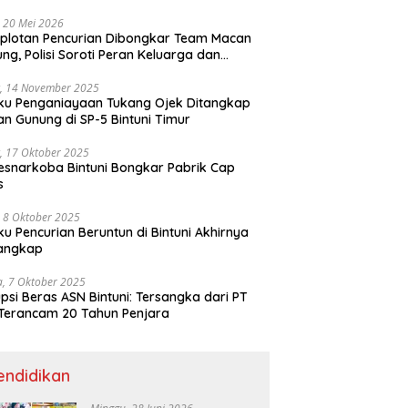
ri
 20 Mei 2026
plotan Pencurian Dibongkar Team Macan
ng, Polisi Soroti Peran Keluarga dan
kungan Anak
, 14 November 2025
ku Penganiayaan Tukang Ojek Ditangkap
n Gunung di SP-5 Bintuni Timur
, 17 Oktober 2025
esnarkoba Bintuni Bongkar Pabrik Cap
s
 8 Oktober 2025
ku Pencurian Beruntun di Bintuni Akhirnya
tangkap
a, 7 Oktober 2025
psi Beras ASN Bintuni: Tersangka dari PT
Terancam 20 Tahun Penjara
endidikan