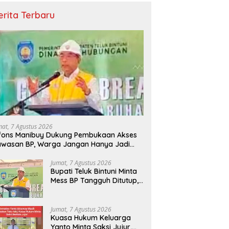
erita Terbaru
i Bintuni: Kerja Sama
Bupati Bintuni Yohanis Manibuy
P
a dengan Kejaksaan Di
Buka Sosialisasi Penggunaan
M
ng Hukum Perdata dan
Tanda Tangan Elektronik
P
 Usaha Negara Berikan
mat, 7 Agustus 2026
stian Hukum
fons Manibuy Dukung Pembukaan Akses
wasan BP, Warga Jangan Hanya Jadi
enonton
Jumat, 7 Agustus 2026
Bupati Teluk Bintuni Minta
Mess BP Tangguh Ditutup,
Ekonomi Warga Jangan
Terus Tersisih
Jumat, 7 Agustus 2026
Kuasa Hukum Keluarga
Yanto Minta Saksi Jujur,