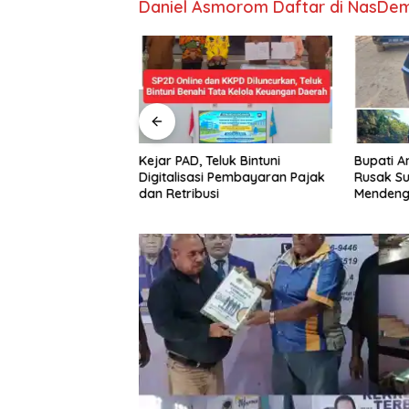
Daniel Asmorom Daftar di NasDe
Babo Resmi
Kejar PAD, Teluk Bintuni
Bupati A
upati Ingin Babo
Digitalisasi Pembayaran Pajak
Rusak Su
gai Pusat
dan Retribusi
Mendeng
ru
Harapan