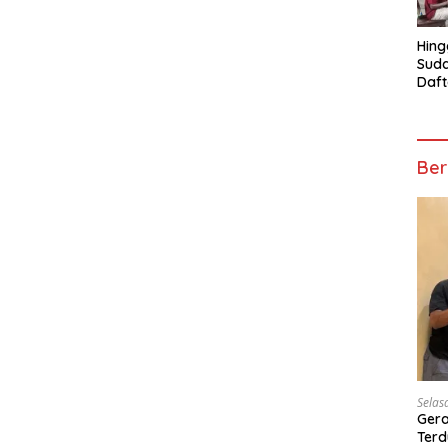
Hing
Suda
Daft
Turn
Mosk
Telu
Ber
Selas
Gera
Terd