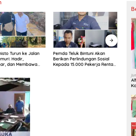
m
B
nisto Turun ke Jalan
Pemda Teluk Bintuni Akan
Bupat
muri: Hadir,
Berikan Perlindungan Sosial
Pemd
ar, dan Membawa
Kepada 15.000 Pekerja Rentan
Bida
 Rakyat
di Bintuni
Tata
Ju
Kepa
Al
Ka
P