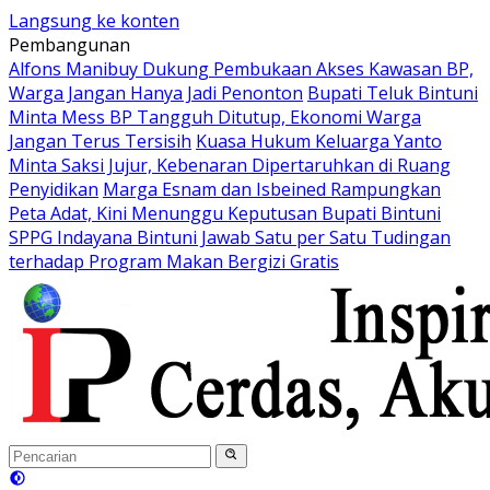
Langsung ke konten
Pembangunan
Alfons Manibuy Dukung Pembukaan Akses Kawasan BP,
Warga Jangan Hanya Jadi Penonton
Bupati Teluk Bintuni
Minta Mess BP Tangguh Ditutup, Ekonomi Warga
Jangan Terus Tersisih
Kuasa Hukum Keluarga Yanto
Minta Saksi Jujur, Kebenaran Dipertaruhkan di Ruang
Penyidikan
Marga Esnam dan Isbeined Rampungkan
Peta Adat, Kini Menunggu Keputusan Bupati Bintuni
SPPG Indayana Bintuni Jawab Satu per Satu Tudingan
terhadap Program Makan Bergizi Gratis