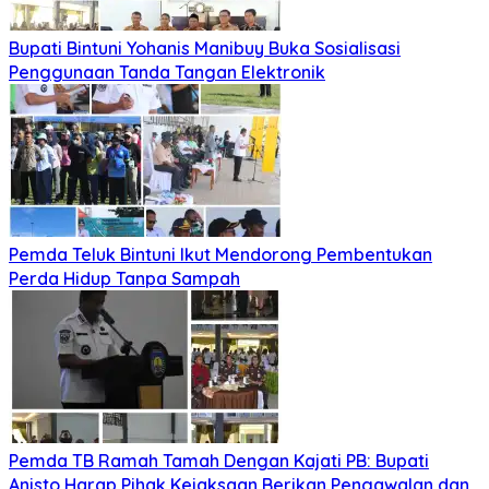
Bupati Bintuni Yohanis Manibuy Buka Sosialisasi
Penggunaan Tanda Tangan Elektronik
Pemda Teluk Bintuni Ikut Mendorong Pembentukan
Perda Hidup Tanpa Sampah
Pemda TB Ramah Tamah Dengan Kajati PB: Bupati
Anisto Harap Pihak Kejaksaan Berikan Pengawalan dan