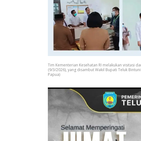
Tim Kementerian Kesehatan RI melakukan visitasi dan v
(9/3/2026), yang disambut Wakil Bupati Teluk Bintun
Papua)