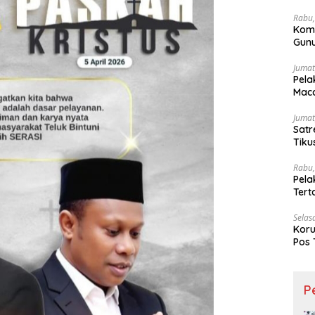
Wesi
Rabu,
Kom
Gunu
Ling
Jumat
Pela
Maca
Jumat
Satr
Tiku
Rabu,
Pela
Ter
Selas
Koru
Pos 
P