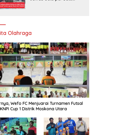
Tudingan terhadap
Program Makan Bergizi
Gratis
ita Olahraga
rnya, Wefo FC Menjuarai Turnamen Futsal
KNPI Cup 1 Distrik Moskona Utara