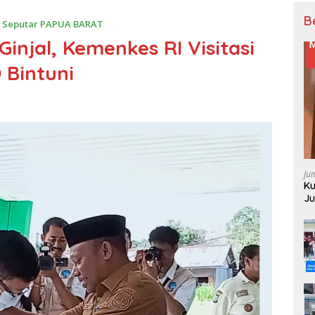
B
,
Seputar PAPUA BARAT
injal, Kemenkes RI Visitasi
 Bintuni
Ju
Ku
Ju
Pe