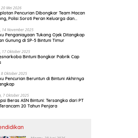
ri
 20 Mei 2026
plotan Pencurian Dibongkar Team Macan
ng, Polisi Soroti Peran Keluarga dan
kungan Anak
, 14 November 2025
ku Penganiayaan Tukang Ojek Ditangkap
n Gunung di SP-5 Bintuni Timur
, 17 Oktober 2025
esnarkoba Bintuni Bongkar Pabrik Cap
s
 8 Oktober 2025
ku Pencurian Beruntun di Bintuni Akhirnya
tangkap
a, 7 Oktober 2025
psi Beras ASN Bintuni: Tersangka dari PT
Terancam 20 Tahun Penjara
endidikan