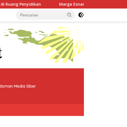
Marga Esnam dan Isbeined Rampungkan Peta Adat, Kini
doman Media Siber