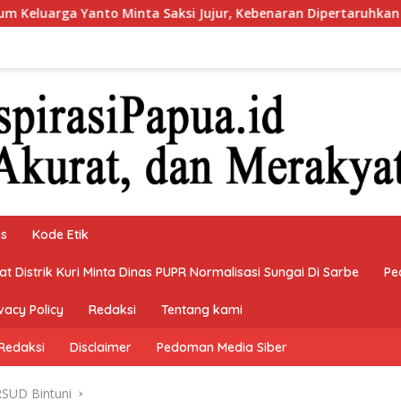
a Saksi Jujur, Kebenaran Dipertaruhkan di Ruang Penyidikan
ks
Kode Etik
 Distrik Kuri Minta Dinas PUPR Normalisasi Sungai Di Sarbe
Pe
vacy Policy
Redaksi
Tentang kami
Redaksi
Disclaimer
Pedoman Media Siber
 RSUD Bintuni