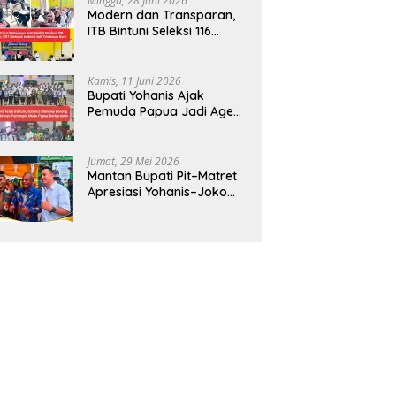
Minggu, 28 Juni 2026
Modern dan Transparan,
ITB Bintuni Seleksi 116
Calon Mahasiswa dengan
CBT Android
Kamis, 11 Juni 2026
Bupati Yohanis Ajak
Pemuda Papua Jadi Agen
Perubahan dan Mitra
Pembangunan
Jumat, 29 Mei 2026
Mantan Bupati Pit–Matret
Apresiasi Yohanis–Joko
Hadirkan Mendikdasmen
ke Teluk Bintuni