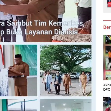
Ber
Akhi
DPC 