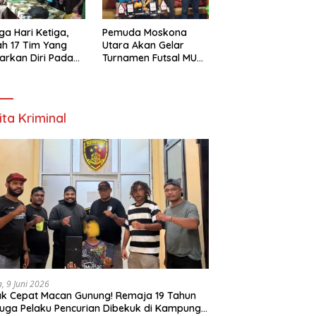
ga Hari Ketiga,
Pemuda Moskona
h 17 Tim Yang
Utara Akan Gelar
arkan Diri Pada
Turnamen Futsal MU
amen Futsal
Cup 1 Dengan Total
ona Utara Cup 1
Hadiah Rp.50 Juta
k Bintuni
ita Kriminal
a, 9 Juni 2026
k Cepat Macan Gunung! Remaja 19 Tahun
uga Pelaku Pencurian Dibekuk di Kampung