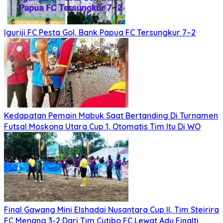
Iguriji FC Pesta Gol, Bank Papua FC Tersungkur 7–2
Kedapatan Pemain Mabuk Saat Bertanding Di Turnamen
Futsal Moskona Utara Cup 1, Otomatis Tim Itu Di WO
Final Gawang Mini Elshadai Nusantara Cup II, Tim Steirira
FC Menang 3-2 Dari Tim Cutibo FC Lewat Adu Finalti