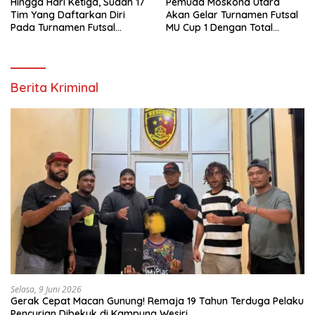
Hingga Hari Ketiga, Sudah 17
Pemuda Moskona Utara
Tim Yang Daftarkan Diri
Akan Gelar Turnamen Futsal
Pada Turnamen Futsal
MU Cup 1 Dengan Total
Moskona Utara Cup 1 Teluk
Hadiah Rp.50 Juta
Bintuni
Berita Kriminal
Selasa, 9 Juni 2026
Gerak Cepat Macan Gunung! Remaja 19 Tahun Terduga Pelaku
Pencurian Dibekuk di Kampung Wesiri