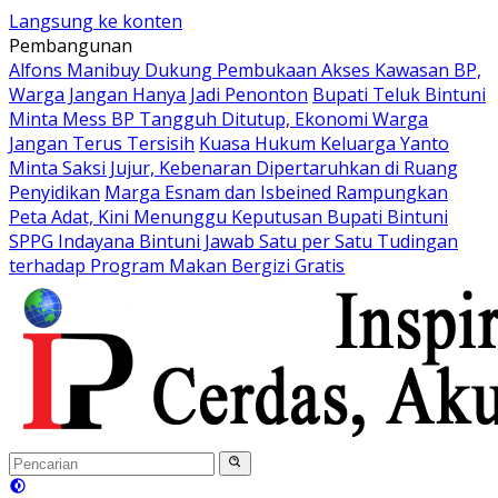
Langsung ke konten
Pembangunan
Alfons Manibuy Dukung Pembukaan Akses Kawasan BP,
Warga Jangan Hanya Jadi Penonton
Bupati Teluk Bintuni
Minta Mess BP Tangguh Ditutup, Ekonomi Warga
Jangan Terus Tersisih
Kuasa Hukum Keluarga Yanto
Minta Saksi Jujur, Kebenaran Dipertaruhkan di Ruang
Penyidikan
Marga Esnam dan Isbeined Rampungkan
Peta Adat, Kini Menunggu Keputusan Bupati Bintuni
SPPG Indayana Bintuni Jawab Satu per Satu Tudingan
terhadap Program Makan Bergizi Gratis