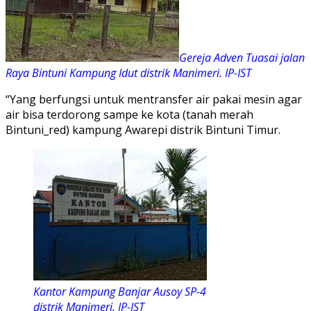
Gereja Adven Tuasai jalan
Raya Bintuni Kampung Idut distrik Manimeri. IP-IST
“Yang berfungsi untuk mentransfer air pakai mesin agar
air bisa terdorong sampe ke kota (tanah merah
Bintuni_red) kampung Awarepi distrik Bintuni Timur.
Kantor Kampung Banjar Ausoy SP-4
distrik Manimeri. IP-IST