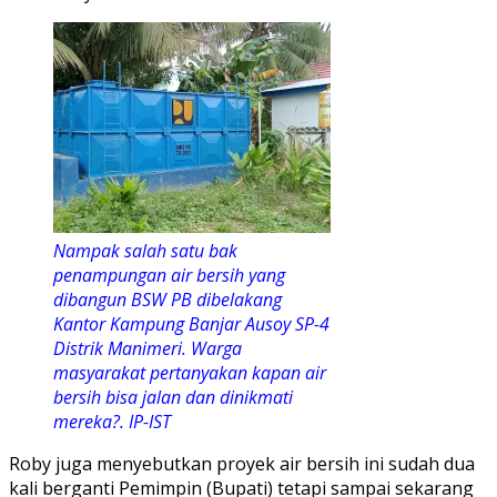
Nampak salah satu bak
penampungan air bersih yang
dibangun BSW PB dibelakang
Kantor Kampung Banjar Ausoy SP-4
Distrik Manimeri. Warga
masyarakat pertanyakan kapan air
bersih bisa jalan dan dinikmati
mereka?. IP-IST
Roby juga menyebutkan proyek air bersih ini sudah dua
kali berganti Pemimpin (Bupati) tetapi sampai sekarang