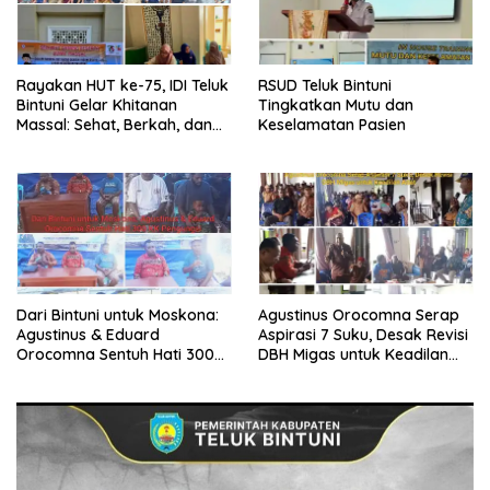
Rayakan HUT ke-75, IDI Teluk
RSUD Teluk Bintuni
Bintuni Gelar Khitanan
Tingkatkan Mutu dan
Massal: Sehat, Berkah, dan
Keselamatan Pasien
Penuh Kepedulian
Dari Bintuni untuk Moskona:
Agustinus Orocomna Serap
Agustinus & Eduard
Aspirasi 7 Suku, Desak Revisi
Orocomna Sentuh Hati 300
DBH Migas untuk Keadilan
KK Pengungsi
Adat