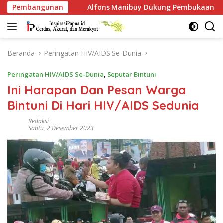
Langsung
ons Manibuy Dukung Pembukaan Akses Kawasan BP, Warga Jang
Pembangunan
ke
konten
Beranda
Peringatan HIV/AIDS Se-Dunia
Peringatan HIV/AIDS Se-Dunia
,
Seputar Bintuni
Ini Harapan Dan Pesan Warga
Bintuni Di Hari HIV/AIDS Sedunia
Redaksi
Sabtu, 2 Desember 2023