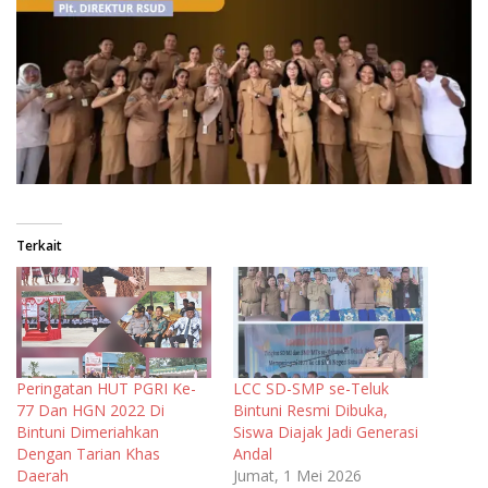
Terkait
Peringatan HUT PGRI Ke-
LCC SD-SMP se-Teluk
77 Dan HGN 2022 Di
Bintuni Resmi Dibuka,
Bintuni Dimeriahkan
Siswa Diajak Jadi Generasi
Dengan Tarian Khas
Andal
Daerah
Jumat, 1 Mei 2026