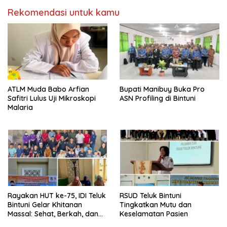
Rekomendasi untuk kamu
ATLM Muda Babo Arfian
Bupati Manibuy Buka Pro
Safitri Lulus Uji Mikroskopi
ASN Profiling di Bintuni
Malaria
Rayakan HUT ke-75, IDI Teluk
RSUD Teluk Bintuni
Bintuni Gelar Khitanan
Tingkatkan Mutu dan
Massal: Sehat, Berkah, dan
Keselamatan Pasien
Penuh Kepedulian