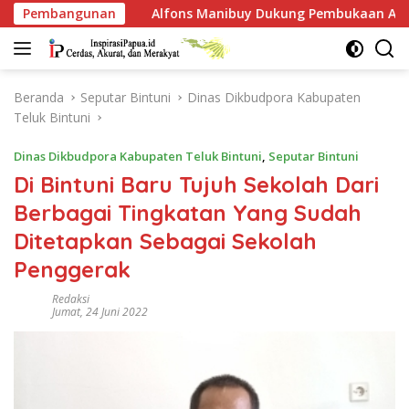
Langsung
ons Manibuy Dukung Pembukaan Akses Kawasan BP, Warga Jang
Pembangunan
ke
konten
Beranda
Seputar Bintuni
Dinas Dikbudpora Kabupaten
Teluk Bintuni
Dinas Dikbudpora Kabupaten Teluk Bintuni
,
Seputar Bintuni
Di Bintuni Baru Tujuh Sekolah Dari
Berbagai Tingkatan Yang Sudah
Ditetapkan Sebagai Sekolah
Penggerak
Redaksi
Jumat, 24 Juni 2022