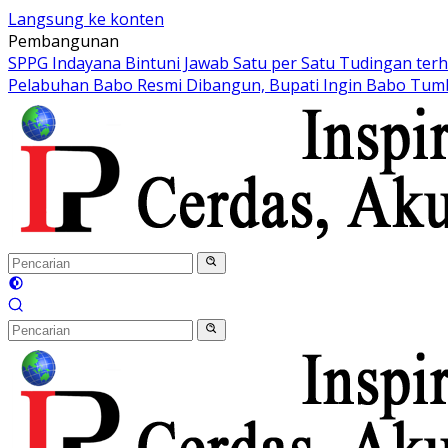
Langsung ke konten
Pembangunan
SPPG Indayana Bintuni Jawab Satu per Satu Tudingan ter
Pelabuhan Babo Resmi Dibangun, Bupati Ingin Babo Tum