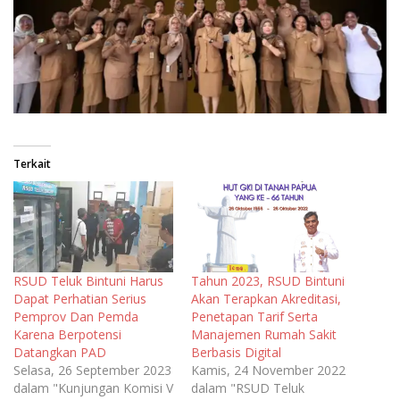
Terkait
RSUD Teluk Bintuni Harus
Tahun 2023, RSUD Bintuni
Dapat Perhatian Serius
Akan Terapkan Akreditasi,
Pemprov Dan Pemda
Penetapan Tarif Serta
Karena Berpotensi
Manajemen Rumah Sakit
Datangkan PAD
Berbasis Digital
Selasa, 26 September 2023
Kamis, 24 November 2022
dalam "Kunjungan Komisi V
dalam "RSUD Teluk