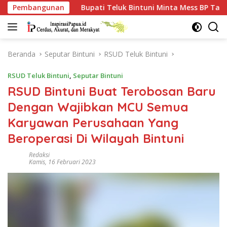
Langsung
ati Teluk Bintuni Minta Mess BP Tangguh Ditutup, Ekonomi War
Pembangunan
ke
konten
Beranda
Seputar Bintuni
RSUD Teluk Bintuni
RSUD Teluk Bintuni
,
Seputar Bintuni
RSUD Bintuni Buat Terobosan Baru
Dengan Wajibkan MCU Semua
Karyawan Perusahaan Yang
Beroperasi Di Wilayah Bintuni
Redaksi
Kamis, 16 Februari 2023