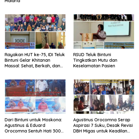
Malaria
Rayakan HUT ke-75, IDI Teluk
RSUD Teluk Bintuni
Bintuni Gelar Khitanan
Tingkatkan Mutu dan
Massal: Sehat, Berkah, dan
Keselamatan Pasien
Penuh Kepedulian
Dari Bintuni untuk Moskona:
Agustinus Orocomna Serap
Agustinus & Eduard
Aspirasi 7 Suku, Desak Revisi
Orocomna Sentuh Hati 300
DBH Migas untuk Keadilan
KK Pengungsi
Adat