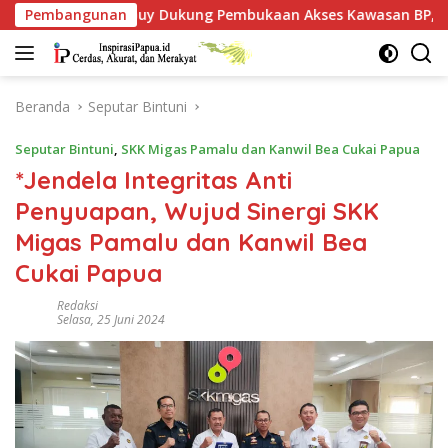
Langsung
buy Dukung Pembukaan Akses Kawasan BP, Warga Jangan Hany
Pembangunan
ke
konten
Beranda
Seputar Bintuni
Seputar Bintuni
,
SKK Migas Pamalu dan Kanwil Bea Cukai Papua
*Jendela Integritas Anti
Penyuapan, Wujud Sinergi SKK
Migas Pamalu dan Kanwil Bea
Cukai Papua
Redaksi
Selasa, 25 Juni 2024