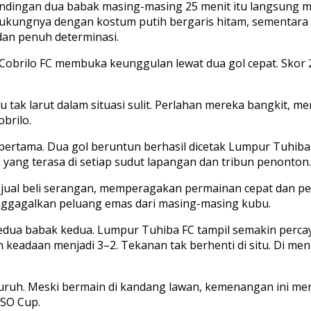
andingan dua babak masing-masing 25 menit itu langsung 
pendukungnya dengan kostum putih bergaris hitam, sement
dan penuh determinasi.
Cobrilo FC membuka keunggulan lewat dua gol cepat. Sko
u tak larut dalam situasi sulit. Perlahan mereka bangkit,
brilo.
 pertama. Dua gol beruntun berhasil dicetak Lumpur Tuhi
ang terasa di setiap sudut lapangan dan tribun penonton.
ng jual beli serangan, memperagakan permainan cepat dan 
nggagalkan peluang emas dari masing-masing kubu.
a babak kedua. Lumpur Tuhiba FC tampil semakin percaya d
n keadaan menjadi 3–2. Tekanan tak berhenti di situ. Di me
uruh. Meski bermain di kandang lawan, kemenangan ini me
PSO Cup.