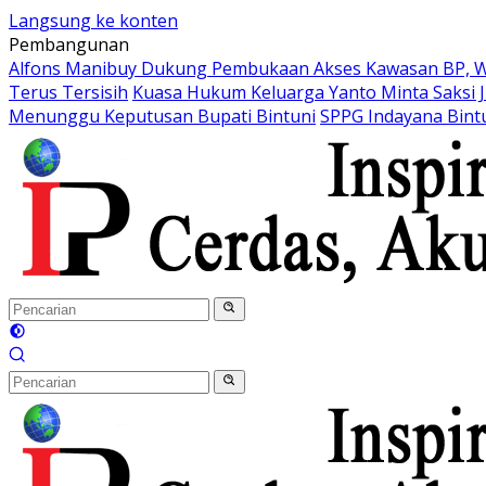
Langsung ke konten
Pembangunan
Alfons Manibuy Dukung Pembukaan Akses Kawasan BP, W
Terus Tersisih
Kuasa Hukum Keluarga Yanto Minta Saksi J
Menunggu Keputusan Bupati Bintuni
SPPG Indayana Bint