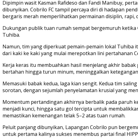
Dipimpin wasit Kasman Rafideso dan Fandi Manibuy, pert
dibunyikan. Cobrilo FC tampil percaya diri di hadapan 
bergaris merah memperlihatkan permainan disiplin, rapi, 
Dukungan publik tuan rumah sempat bergemuruh ketika 
Tuhiba.
Namun, tim yang diperkuat pemain-pemain lokal Tuhiba it
dari kaki ke kaki yang mulai merepotkan lini pertahanan Co
Kerja keras itu membuahkan hasil menjelang akhir babak
bertahan hingga turun minum, meninggalkan ketegangan y
Memasuki babak kedua, laga kian sengit. Kedua tim sali
sorotan, dengan sejumlah penyelamatan krusial yang me
Momentum pertandingan akhirnya berbalik pada paruh kedu
menjadi kunci, hingga satu gol tercipta untuk membalikka
memastikan kemenangan telak 5–2 atas tuan rumah.
Peluit panjang dibunyikan, Lapangan Cobrilo pun bergem
untuk pertama kalinya sukses menembus partai final HIP