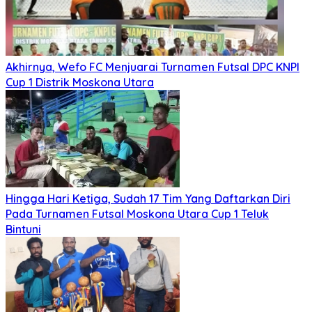
Akhirnya, Wefo FC Menjuarai Turnamen Futsal DPC KNPI
Cup 1 Distrik Moskona Utara
Hingga Hari Ketiga, Sudah 17 Tim Yang Daftarkan Diri
Pada Turnamen Futsal Moskona Utara Cup 1 Teluk
Bintuni