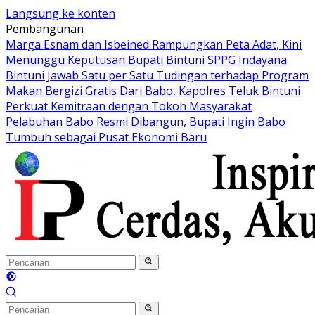
Langsung ke konten
Pembangunan
Marga Esnam dan Isbeined Rampungkan Peta Adat, Kini
Menunggu Keputusan Bupati Bintuni
SPPG Indayana
Bintuni Jawab Satu per Satu Tudingan terhadap Program
Makan Bergizi Gratis
Dari Babo, Kapolres Teluk Bintuni
Perkuat Kemitraan dengan Tokoh Masyarakat
Pelabuhan Babo Resmi Dibangun, Bupati Ingin Babo
Tumbuh sebagai Pusat Ekonomi Baru